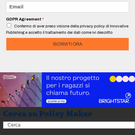
e
E
*
m
a
i
GDPR Agreement
*
l
Confermo di aver preso visione della privacy policy di Innovative
*
Publishing e accetto il trattamento dei dati come ivi descritto
ISCRIVITI ORA
Cerca su Policy Maker
Search