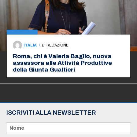
ITALIA
\
DI
REDAZIONE
Roma, chi è Valeria Baglio, nuova
assessora alle Attività Produttive
della Giunta Gualtieri
ISCRIVITI ALLA NEWSLETTER
N
o
m