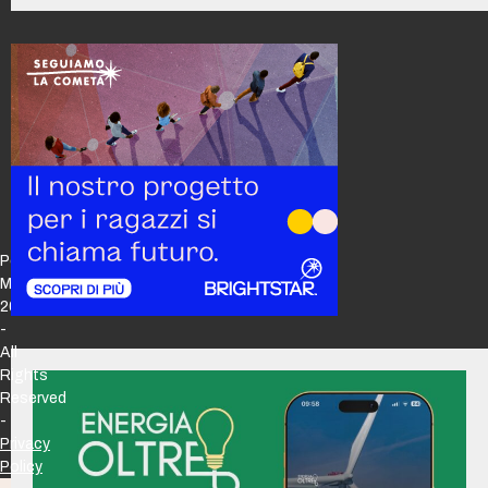
Policy
Maker
2026
-
All
Rights
Reserved
-
Privacy
Policy