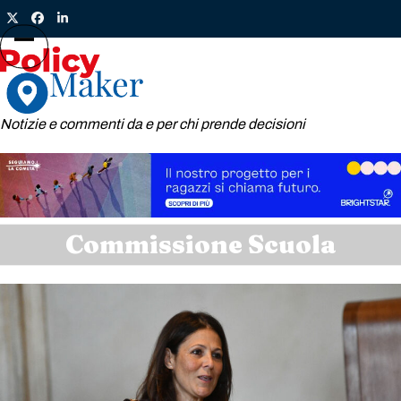
Skip
Twitter
Facebook
LinkedIn
to
content
Open
Close
mobile
mobile
menu
menu
Notizie e commenti da e per chi prende decisioni
Commissione Scuola