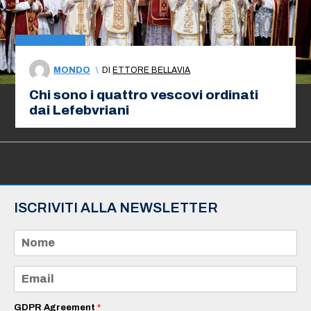
MONDO
\
DI
ETTORE BELLAVIA
Chi sono i quattro vescovi ordinati
dai Lefebvriani
ISCRIVITI ALLA NEWSLETTER
N
o
m
e
E
*
m
a
i
GDPR Agreement
*