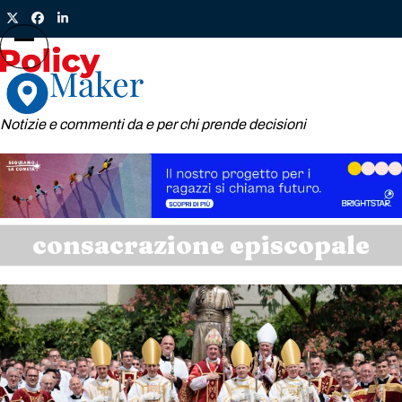
Skip
Twitter
Facebook
LinkedIn
to
content
Open
Close
mobile
mobile
menu
menu
Notizie e commenti da e per chi prende decisioni
consacrazione episcopale