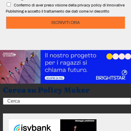
l
Confermo di aver preso visione della privacy policy di Innovative
*
Publishing e accetto il trattamento dei dati come ivi descritto
ISCRIVITI ORA
Cerca su Policy Maker
Search