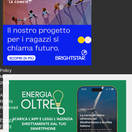
Policy
Maker
2026
-
All
Rights
Reserved
-
Privacy
Policy