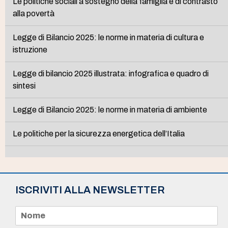
Le politiche sociali a sostegno della famiglia e di contrasto
alla povertà
Legge di Bilancio 2025: le norme in materia di cultura e
istruzione
Legge di bilancio 2025 illustrata: infografica e quadro di
sintesi
Legge di Bilancio 2025: le norme in materia di ambiente
Le politiche per la sicurezza energetica dell’Italia
ISCRIVITI ALLA NEWSLETTER
N
o
m