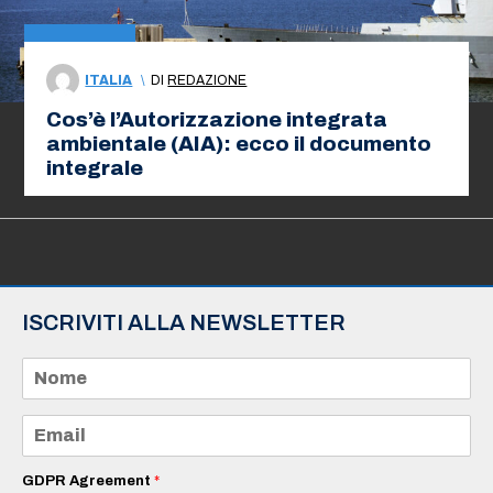
ITALIA
\
DI
REDAZIONE
Cos’è l’Autorizzazione integrata
ambientale (AIA): ecco il documento
integrale
ISCRIVITI ALLA NEWSLETTER
N
o
m
e
E
*
m
a
i
GDPR Agreement
*
l