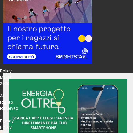
Policy
Maker
2026
-
All
Rights
Reserved
-
Privacy
Policy