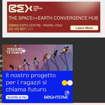
Policy
Maker
2026
-
All
Rights
Reserved
-
Privacy
Policy