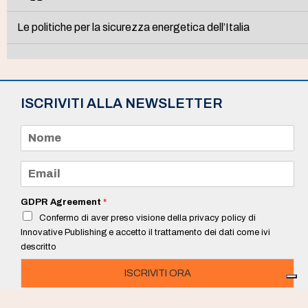
Le politiche per la sicurezza energetica dell’Italia
ISCRIVITI ALLA NEWSLETTER
N
o
m
e
E
*
m
a
i
GDPR Agreement
*
l
Confermo di aver preso visione della privacy policy di
*
Innovative Publishing e accetto il trattamento dei dati come ivi
descritto
ISCRIVITI ORA