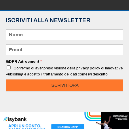
ISCRIVITI ALLA NEWSLETTER
N
o
m
e
E
*
m
a
i
GDPR Agreement
*
l
Confermo di aver preso visione della privacy policy di Innovative
*
Publishing e accetto il trattamento dei dati come ivi descritto
ISCRIVITI ORA