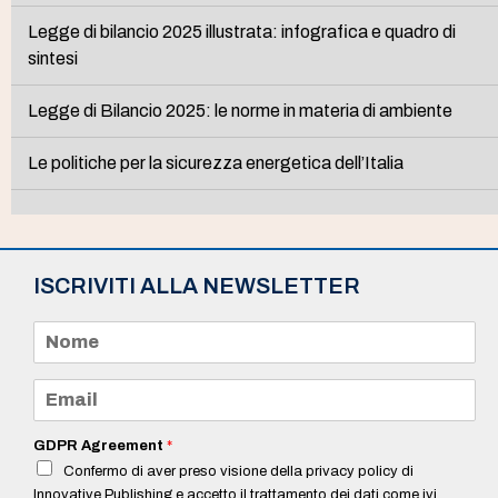
Legge di bilancio 2025 illustrata: infografica e quadro di
sintesi
Legge di Bilancio 2025: le norme in materia di ambiente
Le politiche per la sicurezza energetica dell’Italia
ISCRIVITI ALLA NEWSLETTER
N
o
m
e
E
*
m
a
i
GDPR Agreement
*
l
Confermo di aver preso visione della privacy policy di
*
Innovative Publishing e accetto il trattamento dei dati come ivi