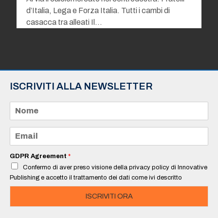
d’Italia, Lega e Forza Italia. Tutti i cambi di
casacca tra alleati Il…
ISCRIVITI ALLA NEWSLETTER
N
o
m
e
E
*
m
a
i
GDPR Agreement
*
l
Confermo di aver preso visione della privacy policy di Innovative
*
Publishing e accetto il trattamento dei dati come ivi descritto
ISCRIVITI ORA