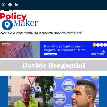
Skip
Twitter
Facebook
LinkedIn
to
content
Open
Close
mobile
mobile
menu
menu
Notizie e commenti da e per chi prende decisioni
Davide Bergamini