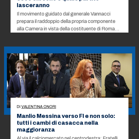
lasceranno
Il movimento guidato dal generale Vannacci
prepara il raddoppio della propria componente
alla Camera in vista della costituente di Roma…
DI
VALENTINA ONORI
Manlio Messina verso FI e non solo:
tutti i cambi di casacca nella
maggioranza
Al via il calciomercato nel centrodestra: Fratelli