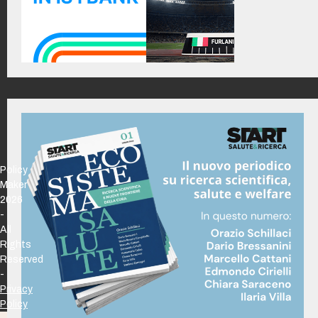
Policy
Maker
2026
-
All
Rights
Reserved
-
Privacy
Policy