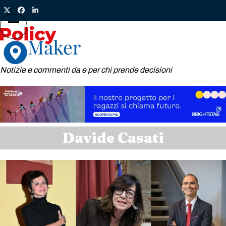
Skip
Twitter
Facebook
LinkedIn
to
content
Open
Close
mobile
mobile
menu
menu
Notizie e commenti da e per chi prende decisioni
Davide Casati