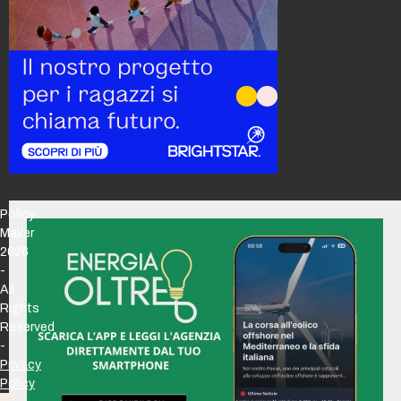
Policy
Maker
2026
-
All
Rights
Reserved
-
Privacy
Policy