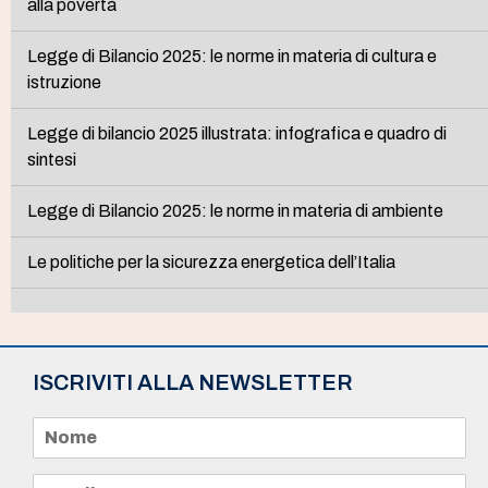
alla povertà
Legge di Bilancio 2025: le norme in materia di cultura e
istruzione
Legge di bilancio 2025 illustrata: infografica e quadro di
sintesi
Legge di Bilancio 2025: le norme in materia di ambiente
Le politiche per la sicurezza energetica dell’Italia
ISCRIVITI ALLA NEWSLETTER
N
o
m
e
E