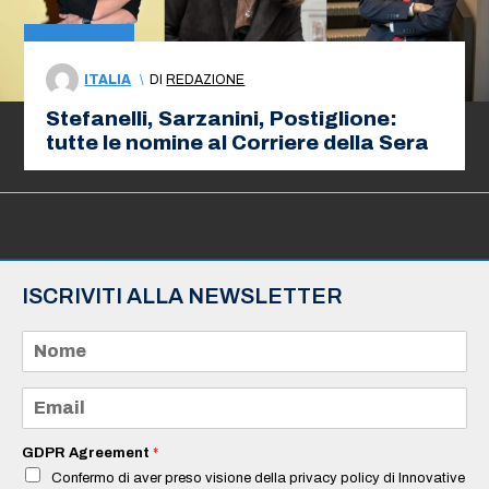
ITALIA
\
DI
REDAZIONE
Stefanelli, Sarzanini, Postiglione:
tutte le nomine al Corriere della Sera
ISCRIVITI ALLA NEWSLETTER
N
o
m
e
E
*
m
a
i
GDPR Agreement
*
l
Confermo di aver preso visione della privacy policy di Innovative
*