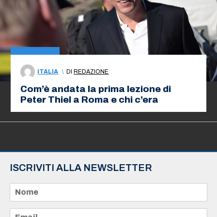
ITALIA
\
DI
REDAZIONE
Com’è andata la prima lezione di
Peter Thiel a Roma e chi c’era
ISCRIVITI ALLA NEWSLETTER
N
o
m
e
E