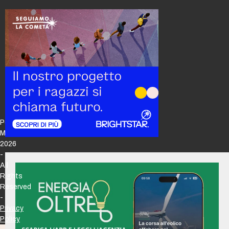
Policy
Maker
2026
-
All
Rights
Reserved
-
Privacy
Policy