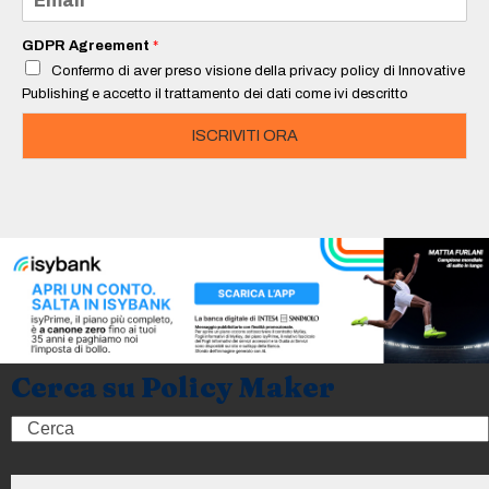
*
m
a
i
GDPR Agreement
*
l
Confermo di aver preso visione della privacy policy di Innovative
*
Publishing e accetto il trattamento dei dati come ivi descritto
ISCRIVITI ORA
Cerca su Policy Maker
Search