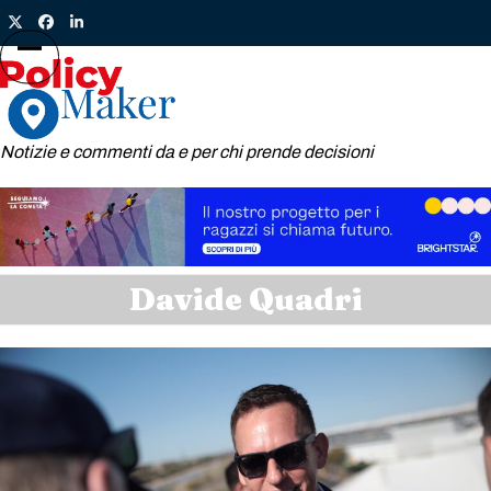
Skip
Twitter
Facebook
LinkedIn
to
content
Open
Close
mobile
mobile
menu
menu
Notizie e commenti da e per chi prende decisioni
Davide Quadri