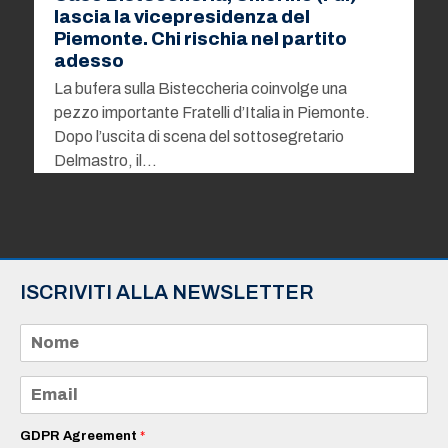
lascia la vicepresidenza del
Piemonte. Chi rischia nel partito
adesso
La bufera sulla Bisteccheria coinvolge una
pezzo importante Fratelli d’Italia in Piemonte.
Dopo l’uscita di scena del sottosegretario
Delmastro, il…
ISCRIVITI ALLA NEWSLETTER
N
o
m
e
E
*
m
a
i
GDPR Agreement
*
l