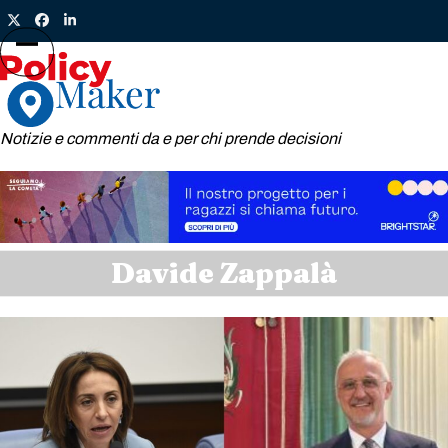
Skip
Twitter
Facebook
LinkedIn
to
content
Open
Close
mobile
mobile
menu
menu
Notizie e commenti da e per chi prende decisioni
Davide Zappalà