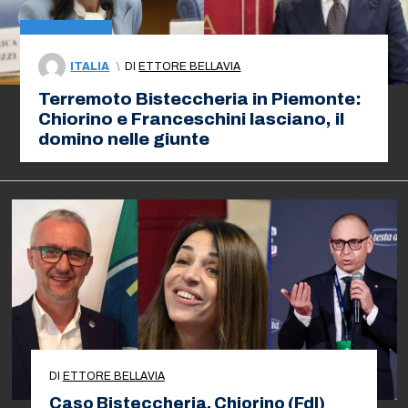
ITALIA
\
DI
ETTORE BELLAVIA
Terremoto Bisteccheria in Piemonte:
Chiorino e Franceschini lasciano, il
domino nelle giunte
DI
ETTORE BELLAVIA
Caso Bisteccheria, Chiorino (FdI)