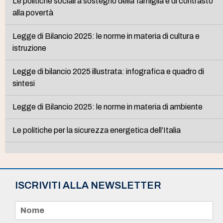
Le politiche sociali a sostegno della famiglia e di contrasto
alla povertà
Legge di Bilancio 2025: le norme in materia di cultura e
istruzione
Legge di bilancio 2025 illustrata: infografica e quadro di
sintesi
Legge di Bilancio 2025: le norme in materia di ambiente
Le politiche per la sicurezza energetica dell’Italia
ISCRIVITI ALLA NEWSLETTER
N
o
m