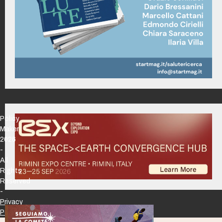
Policy
Maker
2026
-
All
Rights
Reserved
-
Privacy
Policy