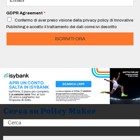
*
m
a
i
GDPR Agreement
*
l
Confermo di aver preso visione della privacy policy di Innovative
*
Publishing e accetto il trattamento dei dati come ivi descritto
ISCRIVITI ORA
Cerca su Policy Maker
Search