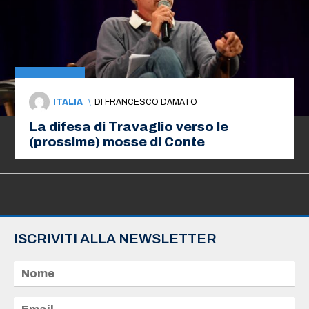
ITALIA
\
DI
FRANCESCO DAMATO
La difesa di Travaglio verso le
(prossime) mosse di Conte
ISCRIVITI ALLA NEWSLETTER
N
o
m
e
E