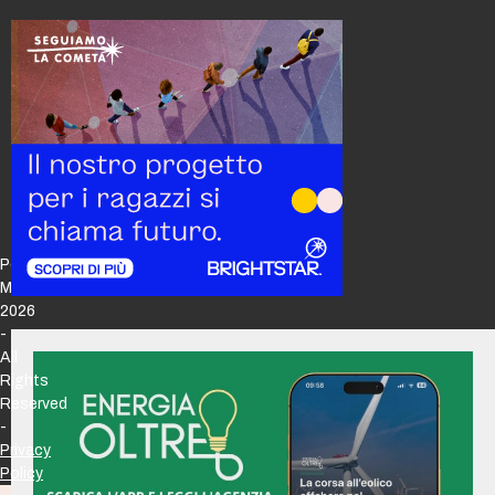
Policy
Maker
2026
-
All
Rights
Reserved
-
Privacy
Policy