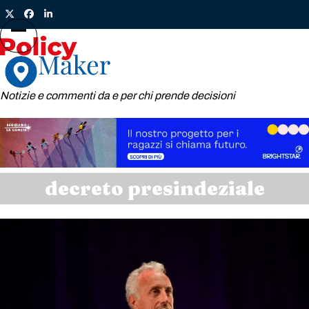
Skip
Twitter
Facebook
LinkedIn
to
content
Open
Close
mobile
mobile
menu
menu
Notizie e commenti da e per chi prende decisioni
decreto presindeziale