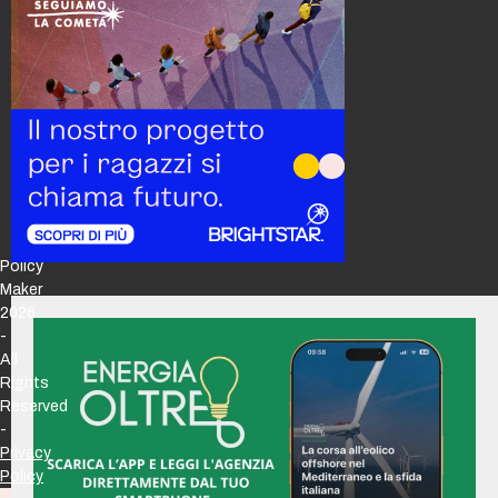
Policy
Maker
2026
-
All
Rights
Reserved
-
Privacy
Policy