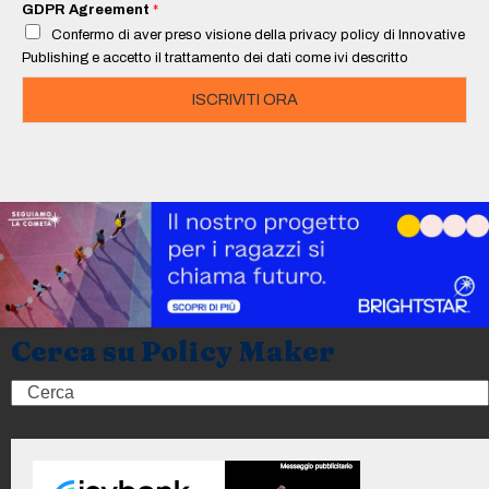
i
GDPR Agreement
*
l
Confermo di aver preso visione della privacy policy di Innovative
*
Publishing e accetto il trattamento dei dati come ivi descritto
ISCRIVITI ORA
Cerca su Policy Maker
Search