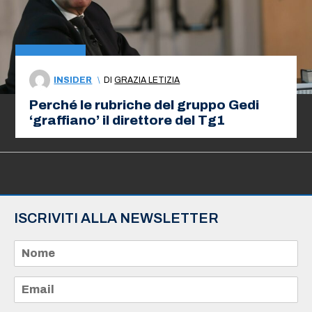
INSIDER
\
DI
GRAZIA LETIZIA
Perché le rubriche del gruppo Gedi
‘graffiano’ il direttore del Tg1
ISCRIVITI ALLA NEWSLETTER
N
o
m
e
E
*
m
a