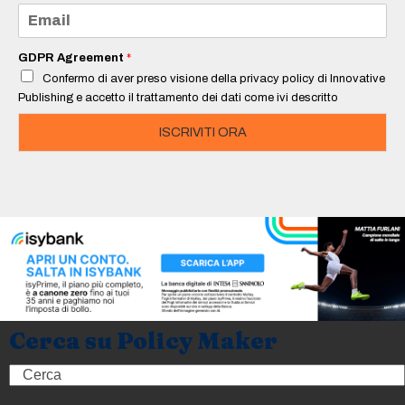
e
E
*
m
a
i
GDPR Agreement
*
l
Confermo di aver preso visione della privacy policy di Innovative
*
Publishing e accetto il trattamento dei dati come ivi descritto
ISCRIVITI ORA
Cerca su Policy Maker
Search