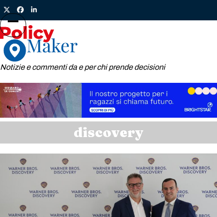
Skip
Twitter
Facebook
LinkedIn
to
content
Open
Close
mobile
mobile
menu
menu
Notizie e commenti da e per chi prende decisioni
discovery