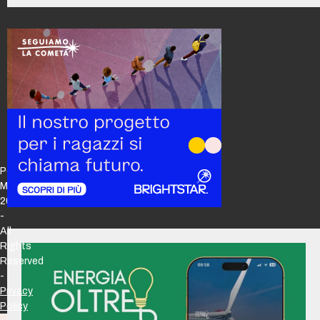
Policy
Maker
2026
-
All
Rights
Reserved
-
Privacy
Policy