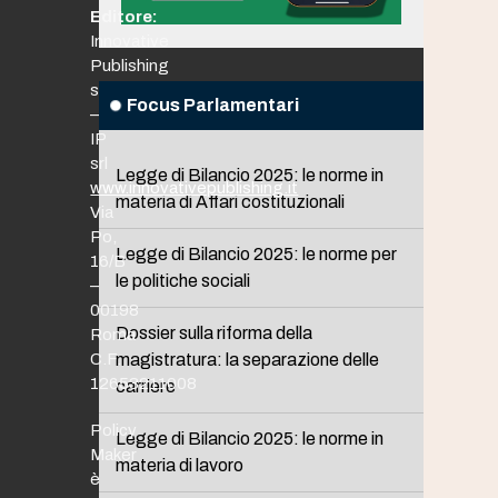
Editore:
Innovative
Publishing
srl
Focus Parlamentari
–
IP
srl
Legge di Bilancio 2025: le norme in
www.innovativepublishing.it
materia di Affari costituzionali
Via
Po,
Legge di Bilancio 2025: le norme per
16/B
le politiche sociali
–
00198
Dossier sulla riforma della
Roma
C.F.
magistratura: la separazione delle
12653211008
carriere
Policy
Legge di Bilancio 2025: le norme in
Maker
materia di lavoro
è