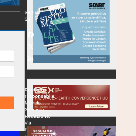
Seguici
Su:
Facebook
Twitter
(deprecated)
LinkedIn
Direttore
responsabile:
Michele
Guerriero
Redazione:
Via
Po,