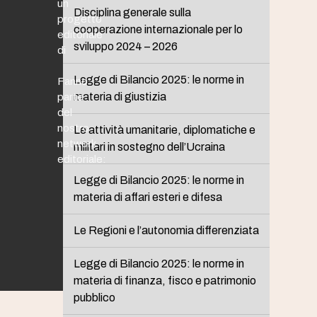
un
Disciplina generale sulla
progetto
cooperazione internazionale per lo
editoriale
sviluppo 2024 – 2026
di
Legge di Bilancio 2025: le norme in
Fanno
materia di giustizia
parte
del
nostro
Le attività umanitarie, diplomatiche e
network
militari in sostegno dell’Ucraina
editoriale:
Legge di Bilancio 2025: le norme in
materia di affari esteri e difesa
Le Regioni e l’autonomia differenziata
Legge di Bilancio 2025: le norme in
materia di finanza, fisco e patrimonio
pubblico