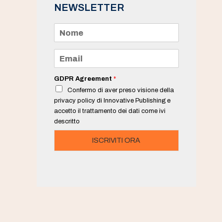
NEWSLETTER
N
o
m
e
E
*
m
a
i
GDPR Agreement
*
l
Confermo di aver preso visione della
*
privacy policy di Innovative Publishing e
accetto il trattamento dei dati come ivi
descritto
ISCRIVITI ORA