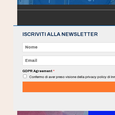
ISCRIVITI ALLA NEWSLETTER
N
o
m
e
E
*
m
a
i
GDPR Agreement
*
l
Confermo di aver preso visione della privacy policy di Inn
*