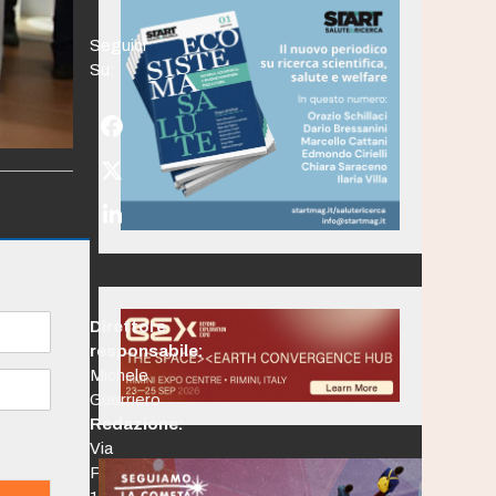
Seguici
Su:
Facebook
Twitter
(deprecated)
LinkedIn
Direttore
responsabile:
Michele
Guerriero
Redazione:
Via
Po,