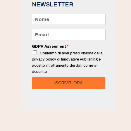
NEWSLETTER
N
o
m
e
E
*
m
a
i
GDPR Agreement
*
l
Confermo di aver preso visione della
*
privacy policy di Innovative Publishing e
accetto il trattamento dei dati come ivi
descritto
ISCRIVITI ORA