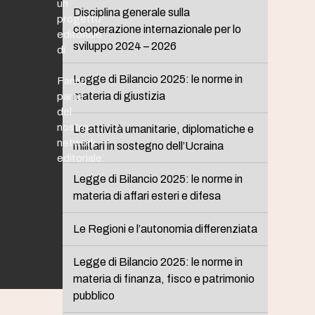
un
Disciplina generale sulla
progetto
cooperazione internazionale per lo
editoriale
sviluppo 2024 – 2026
di
Legge di Bilancio 2025: le norme in
Fanno
materia di giustizia
parte
del
nostro
Le attività umanitarie, diplomatiche e
network
militari in sostegno dell’Ucraina
editoriale:
Legge di Bilancio 2025: le norme in
materia di affari esteri e difesa
Le Regioni e l’autonomia differenziata
Legge di Bilancio 2025: le norme in
materia di finanza, fisco e patrimonio
pubblico