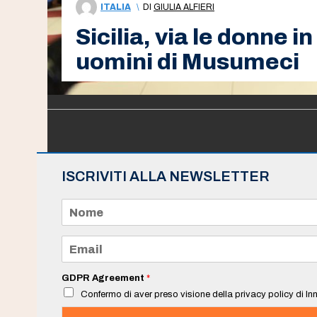
ITALIA
\
DI
GIULIA ALFIERI
Sicilia, via le donne in
uomini di Musumeci
ISCRIVITI ALLA NEWSLETTER
N
o
m
e
E
*
m
a
i
GDPR Agreement
*
l
Confermo di aver preso visione della privacy policy di Inn
*