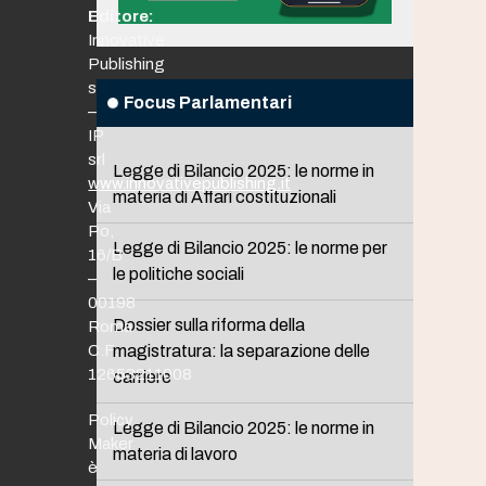
Editore:
Innovative
Publishing
srl
Focus Parlamentari
–
IP
srl
Legge di Bilancio 2025: le norme in
www.innovativepublishing.it
materia di Affari costituzionali
Via
Po,
Legge di Bilancio 2025: le norme per
16/B
le politiche sociali
–
00198
Dossier sulla riforma della
Roma
C.F.
magistratura: la separazione delle
12653211008
carriere
Policy
Legge di Bilancio 2025: le norme in
Maker
materia di lavoro
è