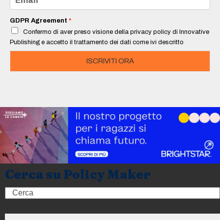
*
m
a
i
GDPR Agreement
*
l
Confermo di aver preso visione della privacy policy di Innovative
*
Publishing e accetto il trattamento dei dati come ivi descritto
ISCRIVITI ORA
Cerca su Policy Maker
Search