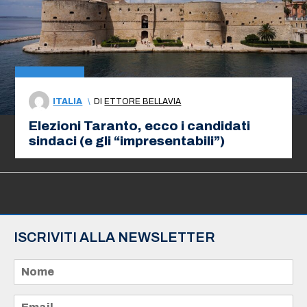
ITALIA
\
DI
ETTORE BELLAVIA
Elezioni Taranto, ecco i candidati
sindaci (e gli “impresentabili”)
ISCRIVITI ALLA NEWSLETTER
N
o
m
e
E