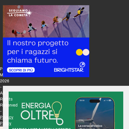
Policy
Maker
2026
-
All
Rights
Reserved
-
Privacy
Policy