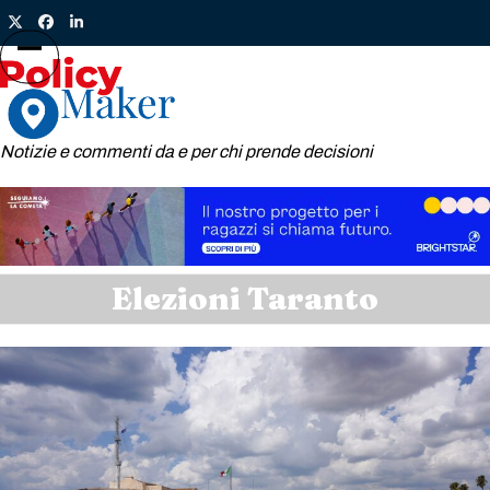
Skip
Twitter
Facebook
LinkedIn
to
content
Open
Close
mobile
mobile
menu
menu
Notizie e commenti da e per chi prende decisioni
Elezioni Taranto