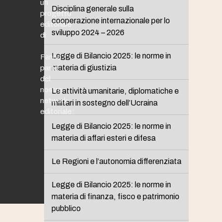
un
Disciplina generale sulla
progetto
cooperazione internazionale per lo
editoriale
sviluppo 2024 – 2026
di
Legge di Bilancio 2025: le norme in
Fanno
materia di giustizia
parte
del
nostro
Le attività umanitarie, diplomatiche e
network
militari in sostegno dell’Ucraina
editoriale:
Legge di Bilancio 2025: le norme in
materia di affari esteri e difesa
Le Regioni e l’autonomia differenziata
Legge di Bilancio 2025: le norme in
materia di finanza, fisco e patrimonio
pubblico