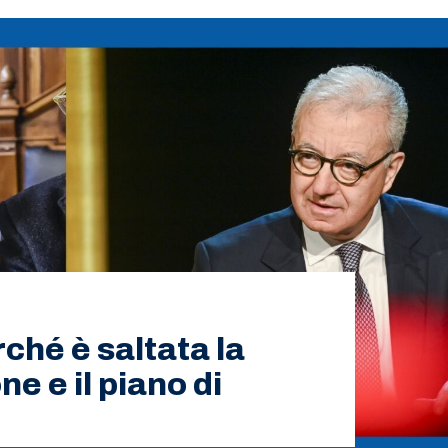
rché è saltata la
e e il piano di