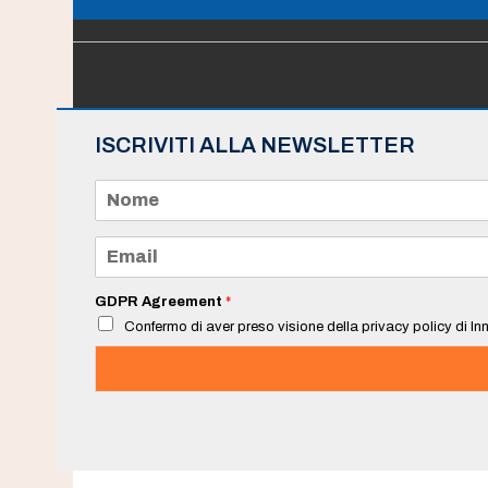
ISCRIVITI ALLA NEWSLETTER
N
o
m
e
E
*
m
a
i
GDPR Agreement
*
l
Confermo di aver preso visione della privacy policy di Inn
*