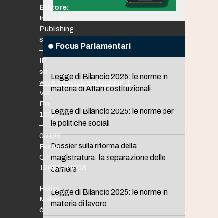
Editore:
Innovative
Publishing
srl
Focus Parlamentari
–
IP
srl
Legge di Bilancio 2025: le norme in
www.innovativepublishing.it
materia di Affari costituzionali
Via
Po,
Legge di Bilancio 2025: le norme per
16/B
le politiche sociali
–
00198
Dossier sulla riforma della
Roma
C.F.
magistratura: la separazione delle
12653211008
carriere
Policy
Legge di Bilancio 2025: le norme in
Maker
materia di lavoro
è