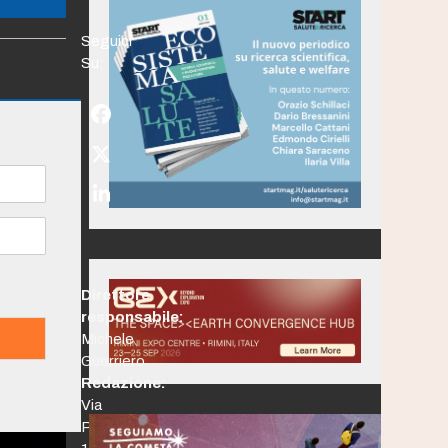
Seguici
Su:
Facebook
Twitter
(deprecated)
LinkedIn
Direttore
responsabile:
Michele
Guerriero
Redazione:
Via
Po,