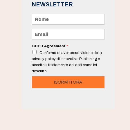
NEWSLETTER
N
o
m
e
E
*
m
a
i
GDPR Agreement
*
l
Confermo di aver preso visione della
*
privacy policy di Innovative Publishing e
accetto il trattamento dei dati come ivi
descritto
ISCRIVITI ORA