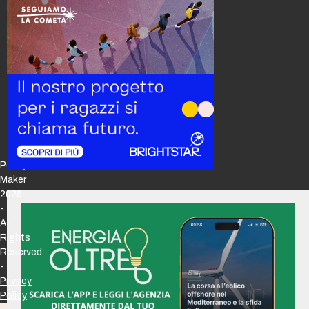
Policy
Maker
2026
-
All
Rights
Reserved
-
Privacy
Policy