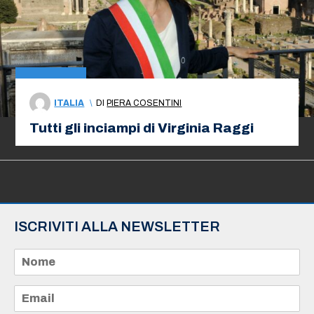
ITALIA
\
DI
PIERA COSENTINI
Tutti gli inciampi di Virginia Raggi
ISCRIVITI ALLA NEWSLETTER
N
o
m
e
E
*
m
a