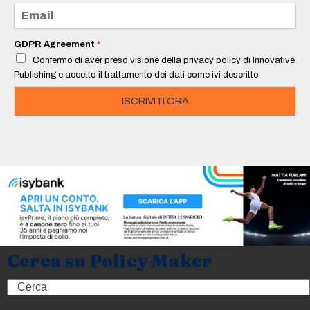
e
E
*
m
a
i
GDPR Agreement
*
l
Confermo di aver preso visione della privacy policy di Innovative
*
Publishing e accetto il trattamento dei dati come ivi descritto
ISCRIVITI ORA
Cerca su Policy Maker
Search