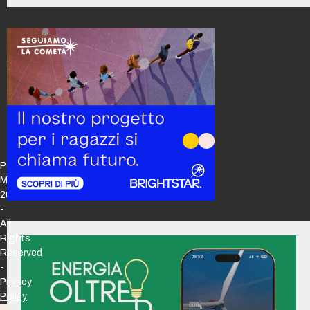
Policy
Maker
2026
-
All
Rights
Reserved
-
Privacy
Policy