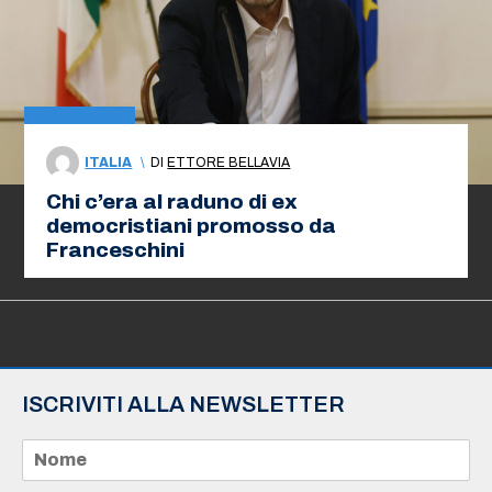
ITALIA
\
DI
ETTORE BELLAVIA
Chi c’era al raduno di ex
democristiani promosso da
Franceschini
ISCRIVITI ALLA NEWSLETTER
N
o
m