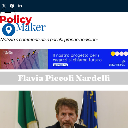
Skip
Twitter
Facebook
LinkedIn
to
content
Open
Close
mobile
mobile
menu
menu
Notizie e commenti da e per chi prende decisioni
Flavia Piccoli Nardelli