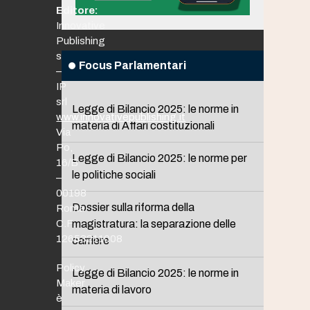
Editore:
Innovative
Publishing
srl
Focus Parlamentari
–
IP
srl
Legge di Bilancio 2025: le norme in
www.innovativepublishing.it
materia di Affari costituzionali
Via
Po,
Legge di Bilancio 2025: le norme per
16/B
le politiche sociali
–
00198
Dossier sulla riforma della
Roma
C.F.
magistratura: la separazione delle
12653211008
carriere
Policy
Legge di Bilancio 2025: le norme in
Maker
materia di lavoro
è