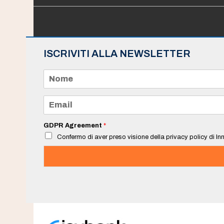
ISCRIVITI ALLA NEWSLETTER
N
o
m
e
E
*
m
a
i
GDPR Agreement
*
l
Confermo di aver preso visione della privacy policy di Inn
*