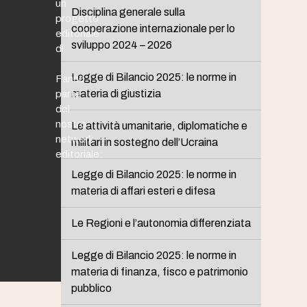
un
Disciplina generale sulla
progetto
cooperazione internazionale per lo
editoriale
sviluppo 2024 – 2026
di
Legge di Bilancio 2025: le norme in
Fanno
materia di giustizia
parte
del
nostro
Le attività umanitarie, diplomatiche e
network
militari in sostegno dell’Ucraina
editoriale:
Legge di Bilancio 2025: le norme in
materia di affari esteri e difesa
Le Regioni e l’autonomia differenziata
Legge di Bilancio 2025: le norme in
materia di finanza, fisco e patrimonio
pubblico