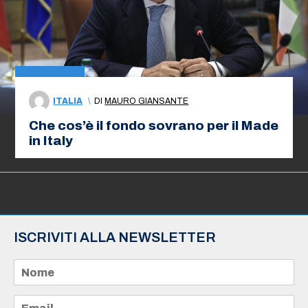
ITALIA
\
DI
MAURO GIANSANTE
Che cos’è il fondo sovrano per il Made
in Italy
ISCRIVITI ALLA NEWSLETTER
N
o
m
e
E