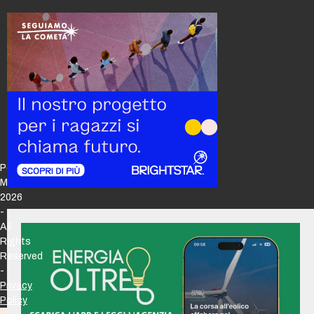
Policy
Maker
2026
-
All
Rights
Reserved
-
Privacy
Policy