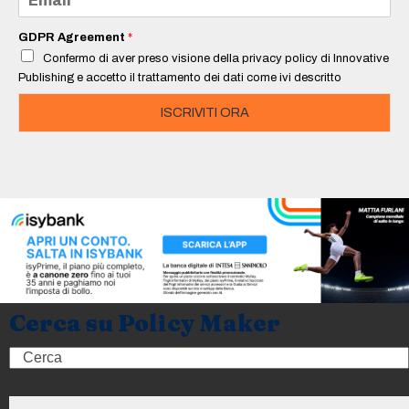
*
m
a
i
GDPR Agreement
*
l
Confermo di aver preso visione della privacy policy di Innovative
*
Publishing e accetto il trattamento dei dati come ivi descritto
ISCRIVITI ORA
Cerca su Policy Maker
Search