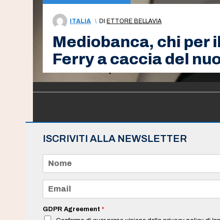
ITALIA
\
DI
ETTORE BELLAVIA
Mediobanca, chi per 
Ferry a caccia del nu
ISCRIVITI ALLA NEWSLETTER
N
o
m
e
E
*
m
a
i
GDPR Agreement
*
l