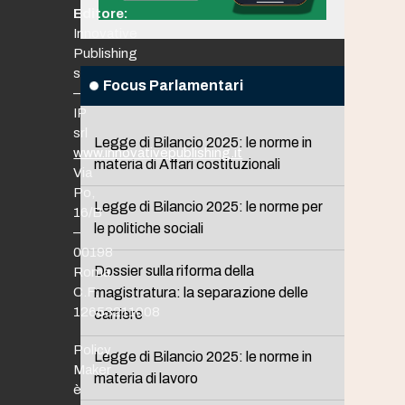
Editore:
Innovative
Publishing
srl
Focus Parlamentari
–
IP
srl
Legge di Bilancio 2025: le norme in
www.innovativepublishing.it
materia di Affari costituzionali
Via
Po,
Legge di Bilancio 2025: le norme per
16/B
le politiche sociali
–
00198
Dossier sulla riforma della
Roma
C.F.
magistratura: la separazione delle
12653211008
carriere
Policy
Legge di Bilancio 2025: le norme in
Maker
materia di lavoro
è