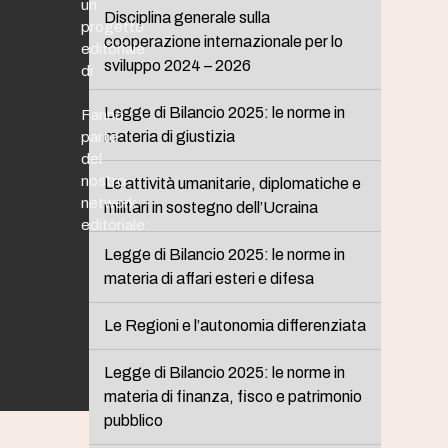
un
Disciplina generale sulla
progetto
cooperazione internazionale per lo
editoriale
sviluppo 2024 – 2026
di
Legge di Bilancio 2025: le norme in
Fanno
materia di giustizia
parte
del
nostro
Le attività umanitarie, diplomatiche e
network
militari in sostegno dell’Ucraina
editoriale:
Legge di Bilancio 2025: le norme in
materia di affari esteri e difesa
Le Regioni e l’autonomia differenziata
Legge di Bilancio 2025: le norme in
materia di finanza, fisco e patrimonio
pubblico