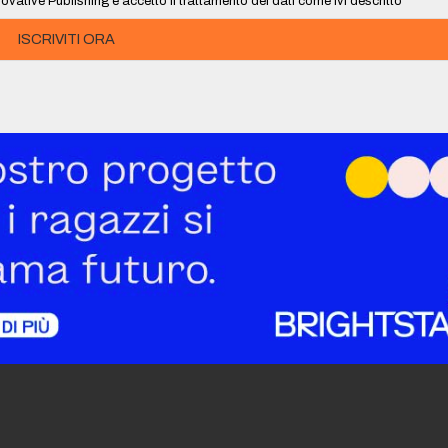
ovative Publishing e accetto il trattamento dei dati come ivi descritto
ISCRIVITI ORA