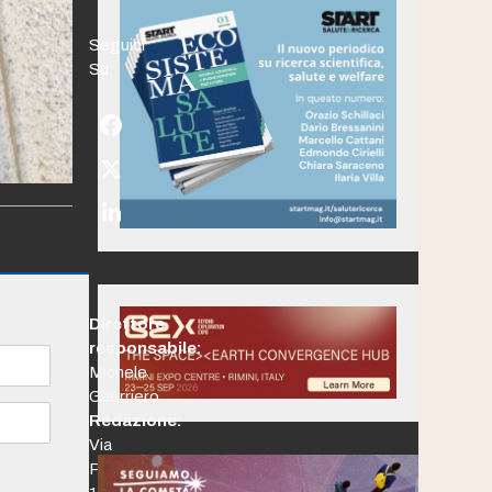
Seguici
Su:
Facebook
Twitter
(deprecated)
LinkedIn
Direttore
responsabile:
Michele
Guerriero
Redazione:
Via
Po,