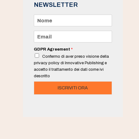
NEWSLETTER
N
o
m
e
E
*
m
a
i
GDPR Agreement
*
l
Confermo di aver preso visione della
*
privacy policy di Innovative Publishing e
accetto il trattamento dei dati come ivi
descritto
ISCRIVITI ORA