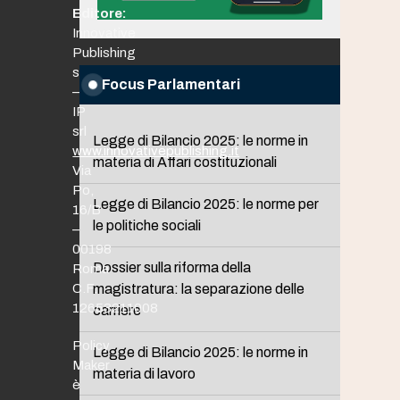
Editore:
Innovative
Publishing
srl
Focus Parlamentari
–
IP
srl
Legge di Bilancio 2025: le norme in
www.innovativepublishing.it
materia di Affari costituzionali
Via
Po,
Legge di Bilancio 2025: le norme per
16/B
le politiche sociali
–
00198
Dossier sulla riforma della
Roma
C.F.
magistratura: la separazione delle
12653211008
carriere
Policy
Legge di Bilancio 2025: le norme in
Maker
materia di lavoro
è