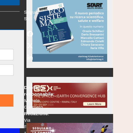
Seguici
Su:
Facebook
Twitter
(deprecated)
LinkedIn
Direttore
responsabile:
Michele
Guerriero
Redazione:
Via
Po,