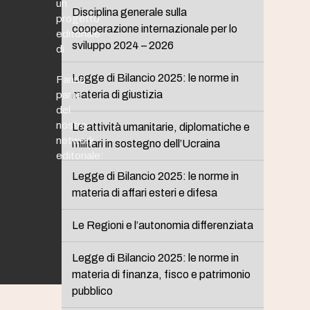
un
Disciplina generale sulla
progetto
cooperazione internazionale per lo
editoriale
sviluppo 2024 – 2026
di
Legge di Bilancio 2025: le norme in
Fanno
materia di giustizia
parte
del
nostro
Le attività umanitarie, diplomatiche e
network
militari in sostegno dell’Ucraina
editoriale:
Legge di Bilancio 2025: le norme in
materia di affari esteri e difesa
Le Regioni e l’autonomia differenziata
Legge di Bilancio 2025: le norme in
materia di finanza, fisco e patrimonio
pubblico