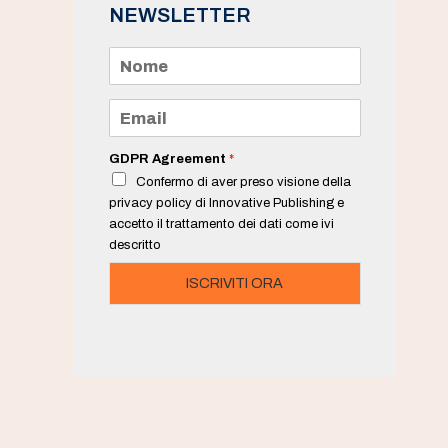
NEWSLETTER
N
o
m
e
E
*
m
a
i
GDPR Agreement
*
l
Confermo di aver preso visione della
*
privacy policy di Innovative Publishing e
accetto il trattamento dei dati come ivi
descritto
ISCRIVITI ORA