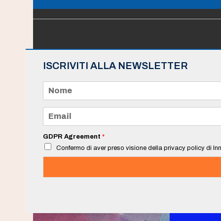
ISCRIVITI ALLA NEWSLETTER
N
o
m
e
E
*
m
a
i
GDPR Agreement
*
l
Confermo di aver preso visione della privacy policy di Inn
*