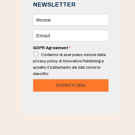
NEWSLETTER
N
o
m
e
E
*
m
a
i
GDPR Agreement
*
l
Confermo di aver preso visione della
*
privacy policy di Innovative Publishing e
accetto il trattamento dei dati come ivi
descritto
ISCRIVITI ORA