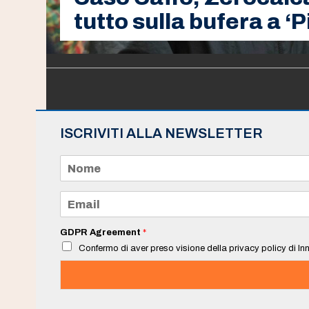
tutto sulla bufera a ‘Più
ISCRIVITI ALLA NEWSLETTER
N
o
m
e
E
*
m
a
i
GDPR Agreement
*
l
Confermo di aver preso visione della privacy policy di Inn
*