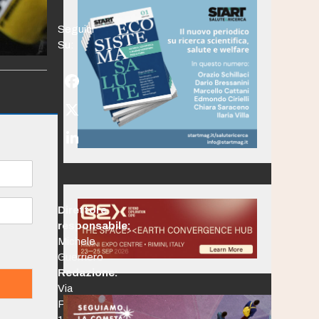
Seguici
Su:
Facebook
Twitter
(deprecated)
LinkedIn
Direttore
responsabile:
Michele
Guerriero
Redazione:
Via
Po,