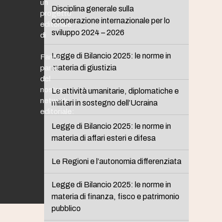
un
Disciplina generale sulla
progetto
cooperazione internazionale per lo
editoriale
sviluppo 2024 – 2026
di
Legge di Bilancio 2025: le norme in
Fanno
materia di giustizia
parte
del
nostro
Le attività umanitarie, diplomatiche e
network
militari in sostegno dell’Ucraina
editoriale:
Legge di Bilancio 2025: le norme in
materia di affari esteri e difesa
Le Regioni e l’autonomia differenziata
Legge di Bilancio 2025: le norme in
materia di finanza, fisco e patrimonio
pubblico