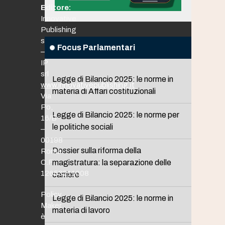
Editore:
Innovative
Publishing
srl
Focus Parlamentari
–
IP
srl
Legge di Bilancio 2025: le norme in
www.innovativepublishing.it
materia di Affari costituzionali
Via
Po,
Legge di Bilancio 2025: le norme per
16/B
le politiche sociali
–
00198
Dossier sulla riforma della
Roma
C.F.
magistratura: la separazione delle
12653211008
carriere
Policy
Legge di Bilancio 2025: le norme in
Maker
materia di lavoro
è