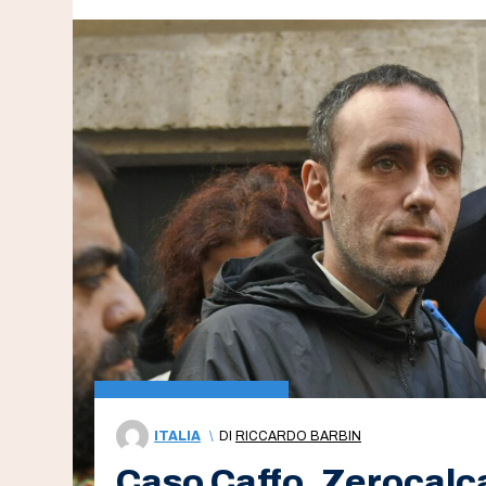
ITALIA
\
DI
RICCARDO BARBIN
Caso Caffo, Zerocalca