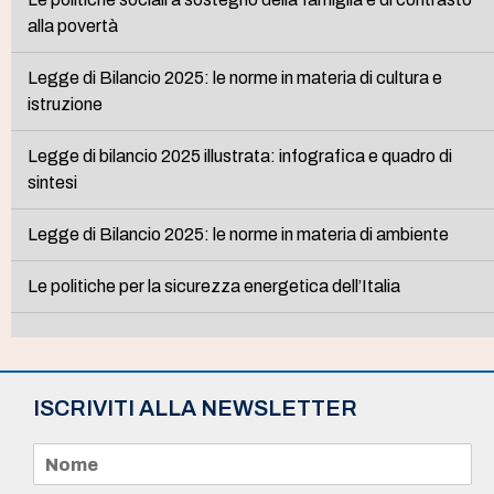
alla povertà
Legge di Bilancio 2025: le norme in materia di cultura e
istruzione
Legge di bilancio 2025 illustrata: infografica e quadro di
sintesi
Legge di Bilancio 2025: le norme in materia di ambiente
Le politiche per la sicurezza energetica dell’Italia
ISCRIVITI ALLA NEWSLETTER
N
o
m