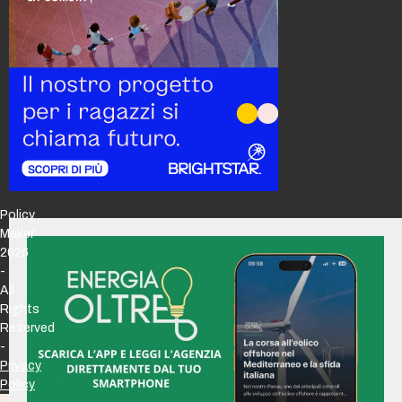
Policy
Maker
2026
-
All
Rights
Reserved
-
Privacy
Policy