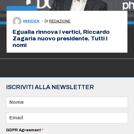
INSIDER
\
DI
REDAZIONE
Egualia rinnova i vertici, Riccardo
Zagaria nuovo presidente. Tutti i
nomi
ISCRIVITI ALLA NEWSLETTER
N
o
m
e
E
*
m
a
i
GDPR Agreement
*
l