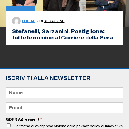
ITALIA
\
DI
REDAZIONE
Stefanelli, Sarzanini, Postiglione:
tutte le nomine al Corriere della Sera
ISCRIVITI ALLA NEWSLETTER
N
o
m
e
E
*
m
a
i
GDPR Agreement
*
l
Confermo di aver preso visione della privacy policy di Innovative
*