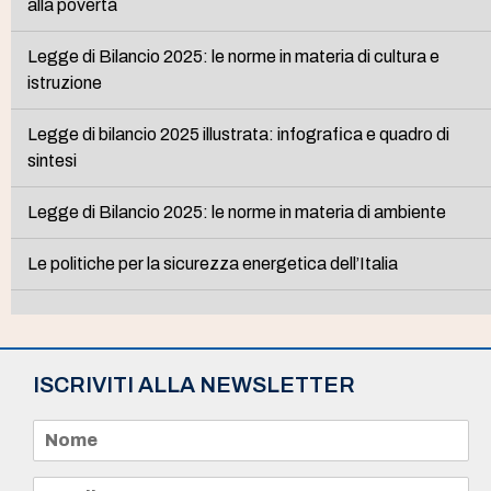
alla povertà
Legge di Bilancio 2025: le norme in materia di cultura e
istruzione
Legge di bilancio 2025 illustrata: infografica e quadro di
sintesi
Legge di Bilancio 2025: le norme in materia di ambiente
Le politiche per la sicurezza energetica dell’Italia
ISCRIVITI ALLA NEWSLETTER
N
o
m
e
E