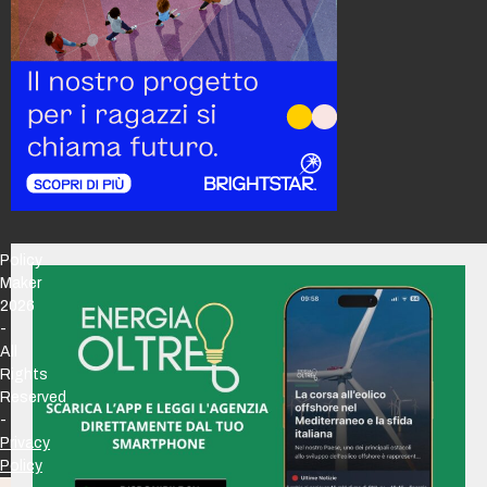
Policy
Maker
2026
-
All
Rights
Reserved
-
Privacy
Policy