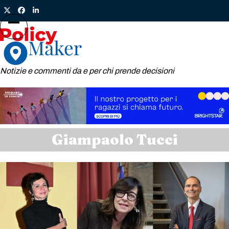
Skip
Twitter
Facebook
LinkedIn
to
content
Open
Close
mobile
mobile
menu
menu
Notizie e commenti da e per chi prende decisioni
Giampaolo Tucci