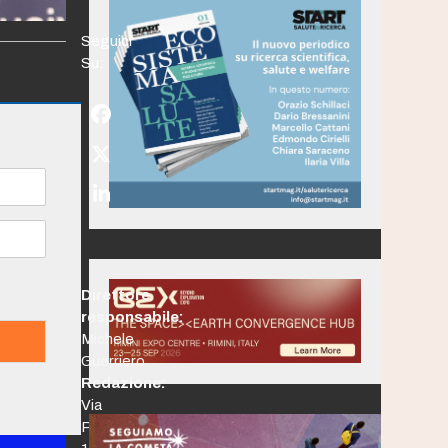
Seguici
Su:
Facebook
Twitter
(deprecated)
LinkedIn
Direttore
responsabile:
Michele
Guerriero
Redazione:
Via
Po,