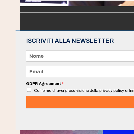
ISCRIVITI ALLA NEWSLETTER
N
o
m
e
E
*
m
a
i
GDPR Agreement
*
l
Confermo di aver preso visione della privacy policy di Inn
*