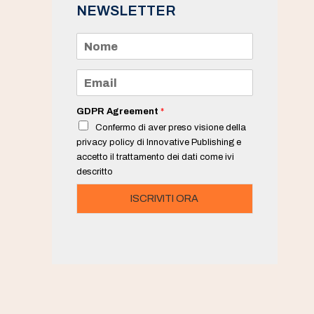
NEWSLETTER
N
o
m
e
E
*
m
a
i
GDPR Agreement
*
l
Confermo di aver preso visione della
*
privacy policy di Innovative Publishing e
accetto il trattamento dei dati come ivi
descritto
ISCRIVITI ORA