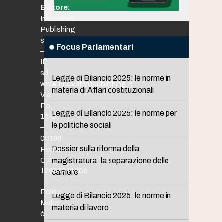
Editore:
Innovative
Publishing
srl
Focus Parlamentari
–
IP
srl
Legge di Bilancio 2025: le norme in
www.innovativepublishing.it
materia di Affari costituzionali
Via
Po,
Legge di Bilancio 2025: le norme per
16/B
le politiche sociali
–
00198
Dossier sulla riforma della
Roma
C.F.
magistratura: la separazione delle
12653211008
carriere
Policy
Legge di Bilancio 2025: le norme in
Maker
materia di lavoro
è