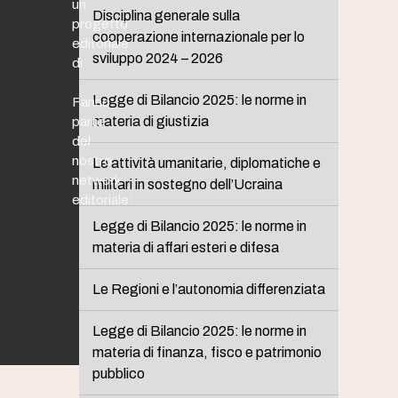
un
Disciplina generale sulla
progetto
cooperazione internazionale per lo
editoriale
sviluppo 2024 – 2026
di
Legge di Bilancio 2025: le norme in
Fanno
materia di giustizia
parte
del
nostro
Le attività umanitarie, diplomatiche e
network
militari in sostegno dell’Ucraina
editoriale:
Legge di Bilancio 2025: le norme in
materia di affari esteri e difesa
Le Regioni e l’autonomia differenziata
Legge di Bilancio 2025: le norme in
materia di finanza, fisco e patrimonio
pubblico