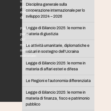
un
Disciplina generale sulla
progetto
cooperazione internazionale per lo
editoriale
sviluppo 2024 – 2026
di
Legge di Bilancio 2025: le norme in
Fanno
materia di giustizia
parte
del
nostro
Le attività umanitarie, diplomatiche e
network
militari in sostegno dell’Ucraina
editoriale:
Legge di Bilancio 2025: le norme in
materia di affari esteri e difesa
Le Regioni e l’autonomia differenziata
Legge di Bilancio 2025: le norme in
materia di finanza, fisco e patrimonio
pubblico