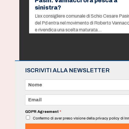
Pasin: Vannacci ora pesca a
sinistra?
L’ex consigliere comunale di Schio Cesare Pasi
del Pd entra nel movimento di Roberto Vannacc
e rivendica una scelta maturata…
ISCRIVITI ALLA NEWSLETTER
N
o
m
e
E
*
m
a
i
GDPR Agreement
*
l
Confermo di aver preso visione della privacy policy di Inn
*