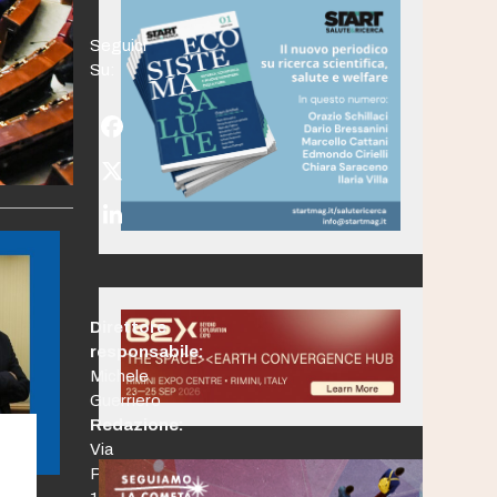
Seguici
Su:
Facebook
Twitter
(deprecated)
LinkedIn
Direttore
responsabile:
Michele
Guerriero
Redazione:
Via
Po,