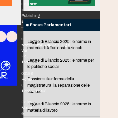
Editore:
Innovative
Publishing
srl
Focus Parlamentari
–
IP
srl
Legge di Bilancio 2025: le norme in
www.innovativepublishing.it
materia di Affari costituzionali
Via
Po,
Legge di Bilancio 2025: le norme per
16/B
le politiche sociali
–
00198
Dossier sulla riforma della
Roma
C.F.
magistratura: la separazione delle
12653211008
carriere
Policy
Legge di Bilancio 2025: le norme in
Maker
materia di lavoro
è