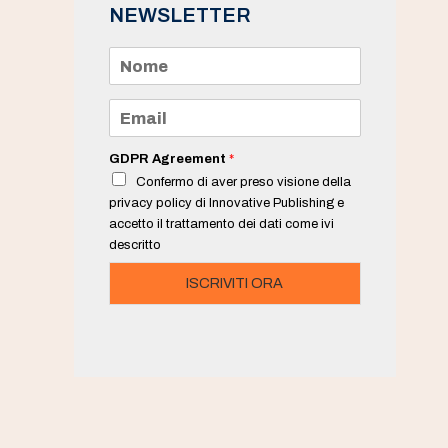
NEWSLETTER
N
o
m
e
E
*
m
a
i
GDPR Agreement
*
l
Confermo di aver preso visione della
*
privacy policy di Innovative Publishing e
accetto il trattamento dei dati come ivi
descritto
ISCRIVITI ORA