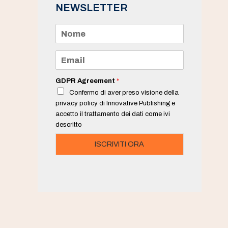
NEWSLETTER
N
o
m
e
E
*
m
a
i
GDPR Agreement
*
l
Confermo di aver preso visione della
*
privacy policy di Innovative Publishing e
accetto il trattamento dei dati come ivi
descritto
ISCRIVITI ORA