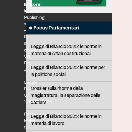
Editore:
Innovative
Publishing
srl
Focus Parlamentari
–
IP
srl
Legge di Bilancio 2025: le norme in
www.innovativepublishing.it
materia di Affari costituzionali
Via
Po,
Legge di Bilancio 2025: le norme per
16/B
le politiche sociali
–
00198
Dossier sulla riforma della
Roma
C.F.
magistratura: la separazione delle
12653211008
carriere
Policy
Legge di Bilancio 2025: le norme in
Maker
materia di lavoro
è