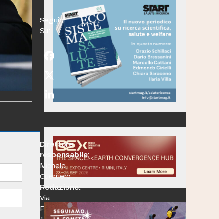
Seguici
Su:
Facebook
Twitter
(deprecated)
LinkedIn
Direttore
responsabile:
Michele
Guerriero
Redazione:
Via
Po,