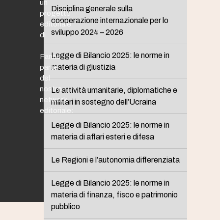
un
Disciplina generale sulla
progetto
cooperazione internazionale per lo
editoriale
sviluppo 2024 – 2026
di
Legge di Bilancio 2025: le norme in
Fanno
materia di giustizia
parte
del
nostro
Le attività umanitarie, diplomatiche e
network
militari in sostegno dell’Ucraina
editoriale:
Legge di Bilancio 2025: le norme in
materia di affari esteri e difesa
Le Regioni e l’autonomia differenziata
Legge di Bilancio 2025: le norme in
materia di finanza, fisco e patrimonio
pubblico