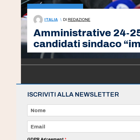
ITALIA
\
DI
REDAZIONE
Amministrative 24-25
candidati sindaco “im
ISCRIVITI ALLA NEWSLETTER
N
o
m
e
E
*
m
a
i
GDPR Agreement
*