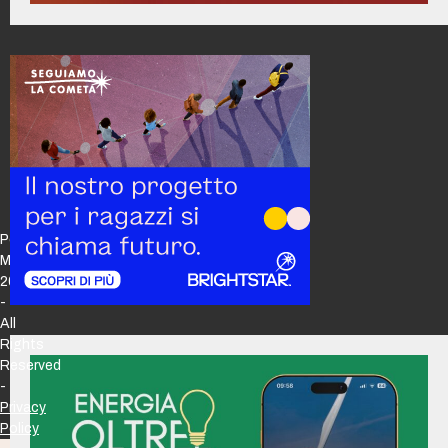
Policy
Maker
2026
-
All
Rights
Reserved
-
Privacy
Policy