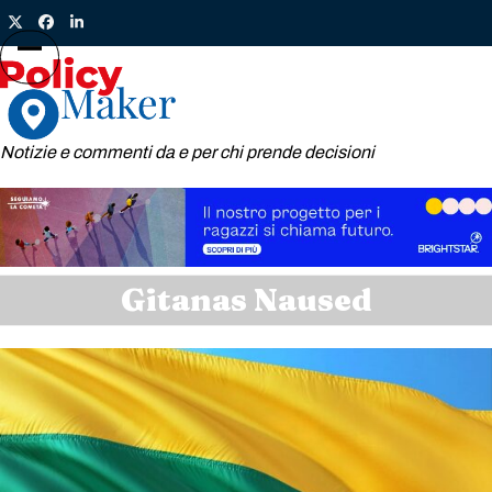
Skip
Twitter
Facebook
LinkedIn
to
content
Open
Close
mobile
mobile
menu
menu
Notizie e commenti da e per chi prende decisioni
Gitanas Naused