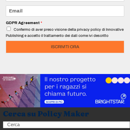
m
e
E
*
m
a
i
GDPR Agreement
*
l
Confermo di aver preso visione della privacy policy di Innovative
*
Publishing e accetto il trattamento dei dati come ivi descritto
ISCRIVITI ORA
Cerca su Policy Maker
Search