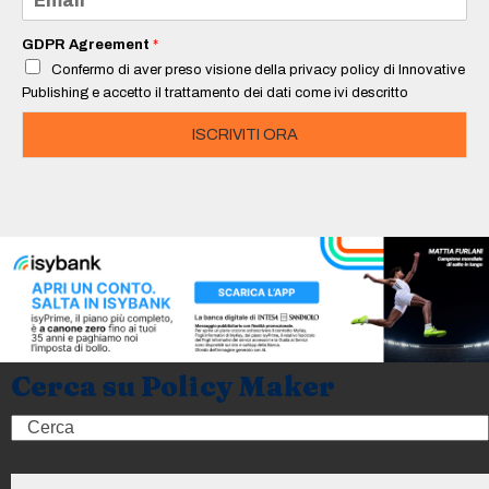
*
m
a
i
GDPR Agreement
*
l
Confermo di aver preso visione della privacy policy di Innovative
*
Publishing e accetto il trattamento dei dati come ivi descritto
ISCRIVITI ORA
Cerca su Policy Maker
Search