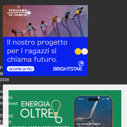
Policy
Maker
2026
-
All
Rights
Reserved
-
Privacy
Policy