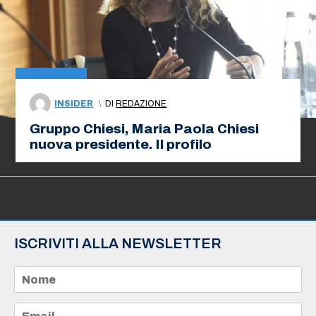
INSIDER
\
DI
REDAZIONE
Gruppo Chiesi, Maria Paola Chiesi
nuova presidente. Il profilo
ISCRIVITI ALLA NEWSLETTER
N
o
m
e
E