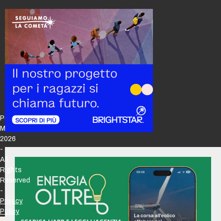
Policy
Maker
2026
-
All
Rights
Reserved
-
Privacy
Policy