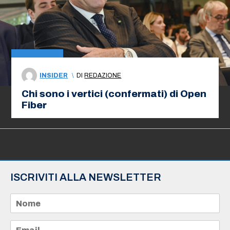
INSIDER
\
DI
REDAZIONE
Chi sono i vertici (confermati) di Open
Fiber
ISCRIVITI ALLA NEWSLETTER
N
o
m
e
E