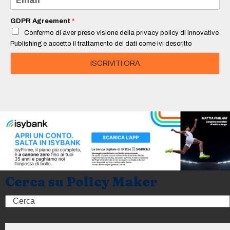
*
m
a
i
GDPR Agreement
*
l
Confermo di aver preso visione della privacy policy di Innovative
*
Publishing e accetto il trattamento dei dati come ivi descritto
ISCRIVITI ORA
Cerca su Policy Maker
Search