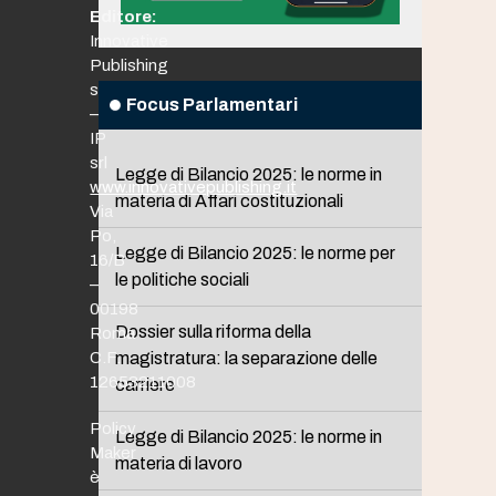
Editore:
Innovative
Publishing
srl
Focus Parlamentari
–
IP
srl
Legge di Bilancio 2025: le norme in
www.innovativepublishing.it
materia di Affari costituzionali
Via
Po,
Legge di Bilancio 2025: le norme per
16/B
le politiche sociali
–
00198
Dossier sulla riforma della
Roma
C.F.
magistratura: la separazione delle
12653211008
carriere
Policy
Legge di Bilancio 2025: le norme in
Maker
materia di lavoro
è