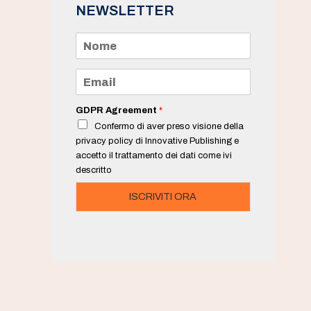
NEWSLETTER
N
o
m
e
E
*
m
a
i
GDPR Agreement
*
l
Confermo di aver preso visione della
*
privacy policy di Innovative Publishing e
accetto il trattamento dei dati come ivi
descritto
ISCRIVITI ORA