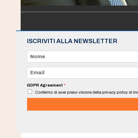
ISCRIVITI ALLA NEWSLETTER
N
o
m
e
E
*
m
a
i
GDPR Agreement
*
l
Confermo di aver preso visione della privacy policy di Inn
*