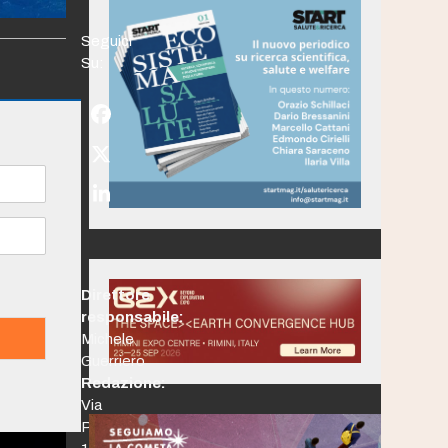
Seguici
Su:
Facebook
Twitter
(deprecated)
LinkedIn
Direttore
responsabile:
Michele
Guerriero
Redazione:
Via
Po,