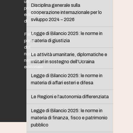
un
Disciplina generale sulla
progetto
cooperazione internazionale per lo
editoriale
sviluppo 2024 – 2026
di
Legge di Bilancio 2025: le norme in
Fanno
materia di giustizia
parte
del
nostro
Le attività umanitarie, diplomatiche e
network
militari in sostegno dell’Ucraina
editoriale:
Legge di Bilancio 2025: le norme in
materia di affari esteri e difesa
Le Regioni e l’autonomia differenziata
Legge di Bilancio 2025: le norme in
materia di finanza, fisco e patrimonio
pubblico