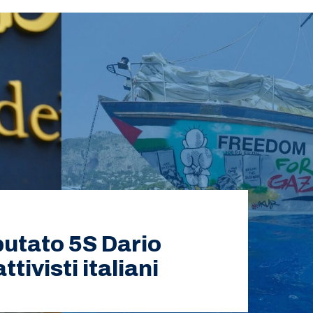
eputato 5S Dario
ttivisti italiani