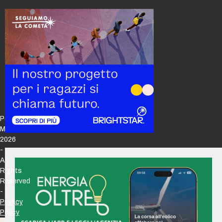
Policy
Maker
2026
-
All
Rights
Reserved
-
Privacy
Policy