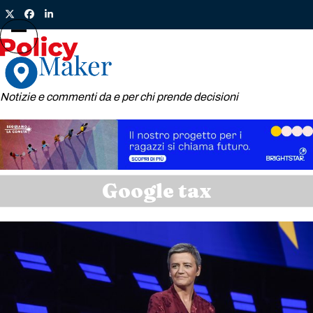
Skip
Twitter
Facebook
LinkedIn
to
content
Open
Close
mobile
mobile
menu
menu
Notizie e commenti da e per chi prende decisioni
Google tax