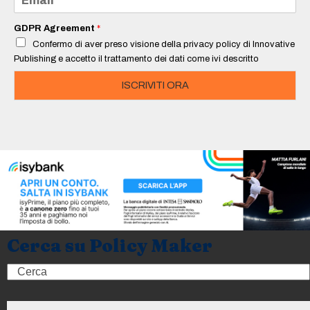
*
m
a
i
GDPR Agreement
*
l
Confermo di aver preso visione della privacy policy di Innovative
*
Publishing e accetto il trattamento dei dati come ivi descritto
ISCRIVITI ORA
Cerca su Policy Maker
Search