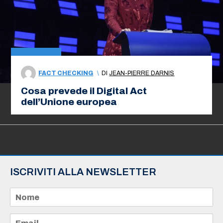
FACT CHECKING
\
DI
JEAN-PIERRE DARNIS
Cosa prevede il Digital Act
dell’Unione europea
ISCRIVITI ALLA NEWSLETTER
N
o
m
e
E