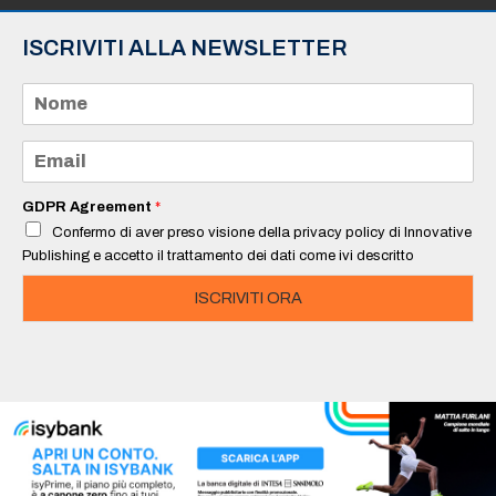
ISCRIVITI ALLA NEWSLETTER
N
o
m
e
E
*
m
a
i
GDPR Agreement
*
l
Confermo di aver preso visione della privacy policy di Innovative
*
Publishing e accetto il trattamento dei dati come ivi descritto
ISCRIVITI ORA