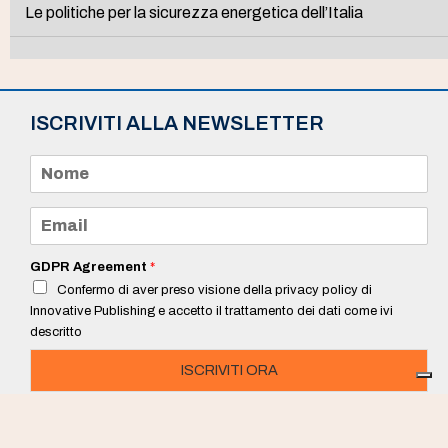
Le politiche per la sicurezza energetica dell’Italia
ISCRIVITI ALLA NEWSLETTER
N
o
m
e
E
*
m
a
i
GDPR Agreement
*
l
Confermo di aver preso visione della privacy policy di
*
Innovative Publishing e accetto il trattamento dei dati come ivi
descritto
ISCRIVITI ORA