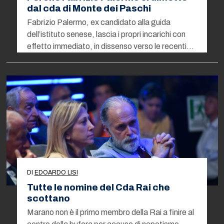
dal cda di Monte dei Paschi
Fabrizio Palermo, ex candidato alla guida
dell’istituto senese, lascia i propri incarichi con
effetto immediato, in dissenso verso le recenti…
DI
EDOARDO LISI
Tutte le nomine del Cda Rai che
scottano
Marano non è il primo membro della Rai a finire al