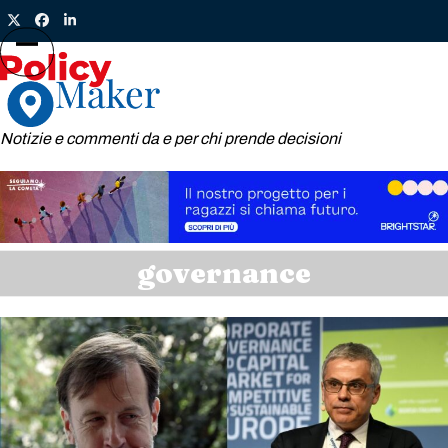
Skip
Twitter
Facebook
LinkedIn
to
content
Open
Close
mobile
mobile
menu
menu
Notizie e commenti da e per chi prende decisioni
governance