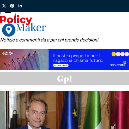
Skip
Twitter
Facebook
LinkedIn
to
content
Open
Close
mobile
mobile
menu
menu
Notizie e commenti da e per chi prende decisioni
Gpl