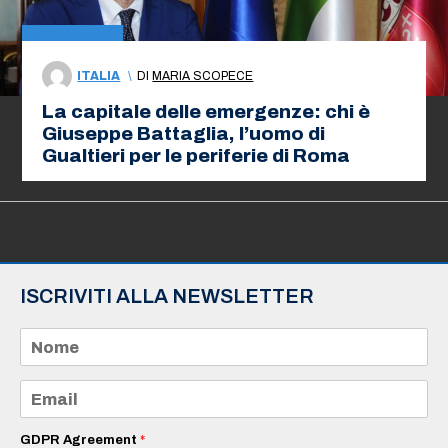
ITALIA
\
DI
MARIA SCOPECE
La capitale delle emergenze: chi è
Giuseppe Battaglia, l’uomo di
Gualtieri per le periferie di Roma
ISCRIVITI ALLA NEWSLETTER
N
o
m
e
E
*
m
a
i
GDPR Agreement
*