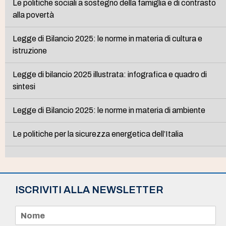
Le politiche sociali a sostegno della famiglia e di contrasto
alla povertà
Legge di Bilancio 2025: le norme in materia di cultura e
istruzione
Legge di bilancio 2025 illustrata: infografica e quadro di
sintesi
Legge di Bilancio 2025: le norme in materia di ambiente
Le politiche per la sicurezza energetica dell’Italia
ISCRIVITI ALLA NEWSLETTER
N
o
m