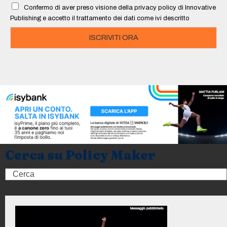
l
Confermo di aver preso visione della privacy policy di Innovative
*
Publishing e accetto il trattamento dei dati come ivi descritto
ISCRIVITI ORA
Cerca su Policy Maker
Search