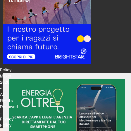
Policy
Maker
2026
-
All
Rights
Reserved
-
Privacy
Policy