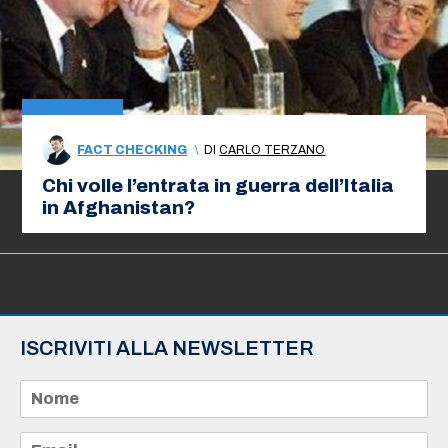
FACT CHECKING
\
DI
CARLO TERZANO
Chi volle l’entrata in guerra dell’Italia
in Afghanistan?
ISCRIVITI ALLA NEWSLETTER
N
o
m
e
E