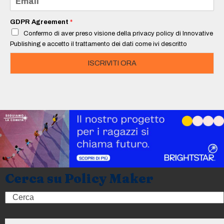
*
m
a
i
GDPR Agreement
*
l
Confermo di aver preso visione della privacy policy di Innovative
*
Publishing e accetto il trattamento dei dati come ivi descritto
ISCRIVITI ORA
Cerca su Policy Maker
Search