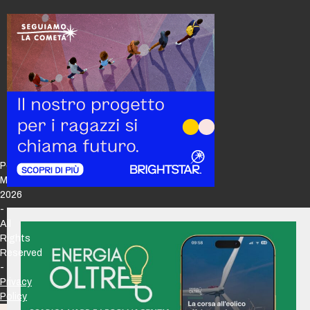
Policy
Maker
2026
-
All
Rights
Reserved
-
Privacy
Policy