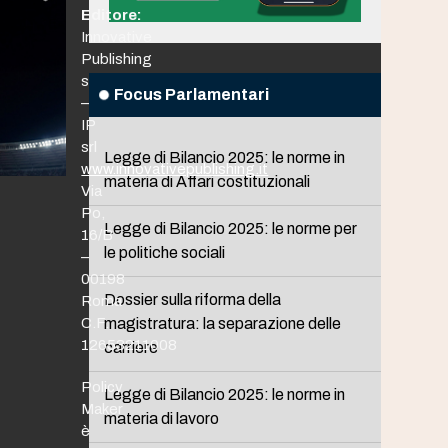
Editore:
Innovative
Publishing
srl
Focus Parlamentari
–
IP
srl
Legge di Bilancio 2025: le norme in
www.innovativepublishing.it
materia di Affari costituzionali
Via
Po,
Legge di Bilancio 2025: le norme per
16/B
le politiche sociali
–
00198
Dossier sulla riforma della
Roma
C.F.
magistratura: la separazione delle
12653211008
carriere
Policy
Legge di Bilancio 2025: le norme in
Maker
materia di lavoro
è