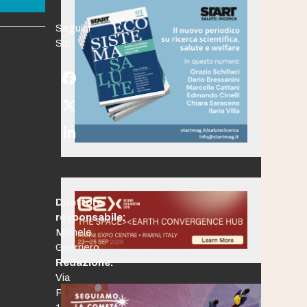
Seguici
Su:
Facebook
Twitter
(deprecated)
LinkedIn
Direttore
responsabile:
Michele
Guerriero
Redazione:
Via
Po,