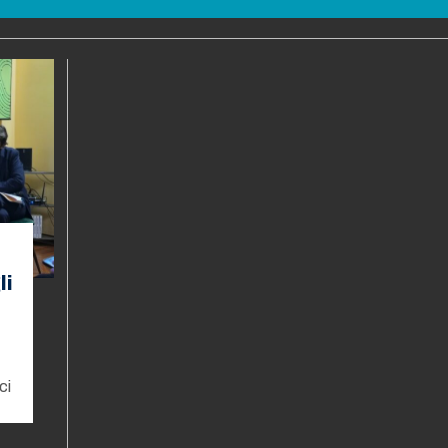
li
ci