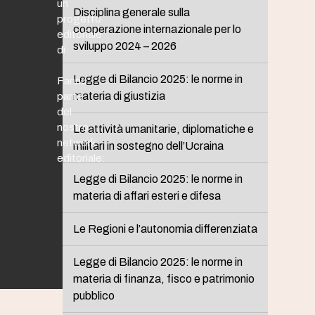
un
Disciplina generale sulla
progetto
cooperazione internazionale per lo
editoriale
sviluppo 2024 – 2026
di
Legge di Bilancio 2025: le norme in
Fanno
materia di giustizia
parte
del
nostro
Le attività umanitarie, diplomatiche e
network
militari in sostegno dell’Ucraina
editoriale:
Legge di Bilancio 2025: le norme in
materia di affari esteri e difesa
Le Regioni e l’autonomia differenziata
Legge di Bilancio 2025: le norme in
materia di finanza, fisco e patrimonio
pubblico