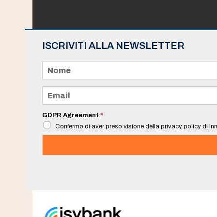
ISCRIVITI ALLA NEWSLETTER
N
o
m
e
E
*
m
a
i
GDPR Agreement
*
l
Confermo di aver preso visione della privacy policy di Inn
*