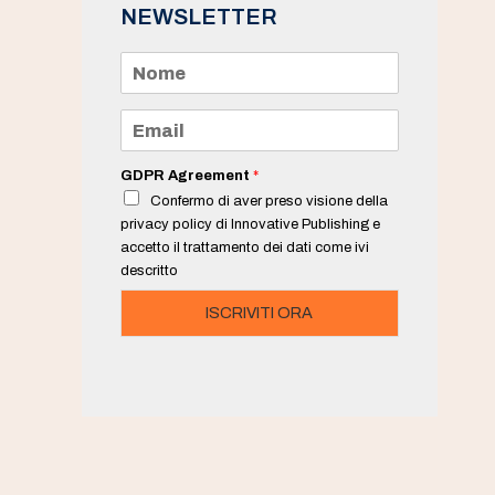
NEWSLETTER
N
o
m
e
E
*
m
a
i
GDPR Agreement
*
l
Confermo di aver preso visione della
*
privacy policy di Innovative Publishing e
accetto il trattamento dei dati come ivi
descritto
ISCRIVITI ORA