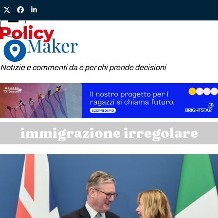
Skip
Twitter
Facebook
LinkedIn
to
content
Open
Close
mobile
mobile
menu
menu
Notizie e commenti da e per chi prende decisioni
immigrazione irregolare