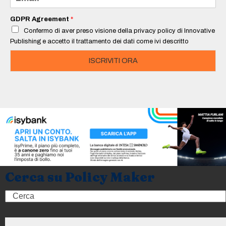
m
a
i
GDPR Agreement
*
l
Confermo di aver preso visione della privacy policy di Innovative
*
Publishing e accetto il trattamento dei dati come ivi descritto
ISCRIVITI ORA
Cerca su Policy Maker
Search