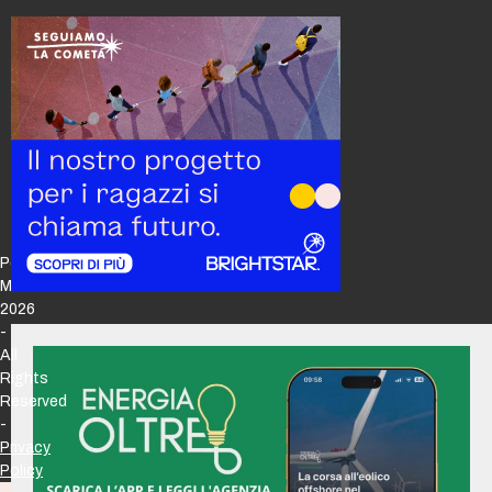
Policy
Maker
2026
-
All
Rights
Reserved
-
Privacy
Policy