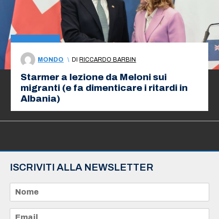
MONDO
\
DI
RICCARDO BARBIN
Starmer a lezione da Meloni sui
migranti (e fa dimenticare i ritardi in
Albania)
ISCRIVITI ALLA NEWSLETTER
N
o
m
e
E
*