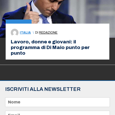
ITALIA
\
DI
REDAZIONE
Lavoro, donne e giovani: il
programma di Di Maio punto per
punto
ISCRIVITI ALLA NEWSLETTER
N
o
m
e
E