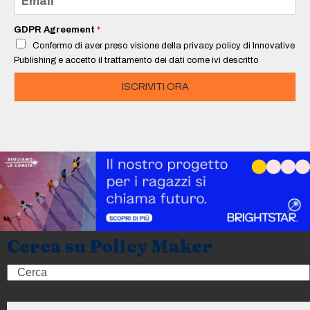
*
m
a
i
GDPR Agreement
*
l
Confermo di aver preso visione della privacy policy di Innovative
*
Publishing e accetto il trattamento dei dati come ivi descritto
ISCRIVITI ORA
Cerca su Policy Maker
Search