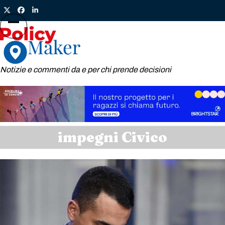
Skip
Twitter
Facebook
LinkedIn
to
content
Open
Close
mobile
mobile
menu
menu
Notizie e commenti da e per chi prende decisioni
impegni Civico