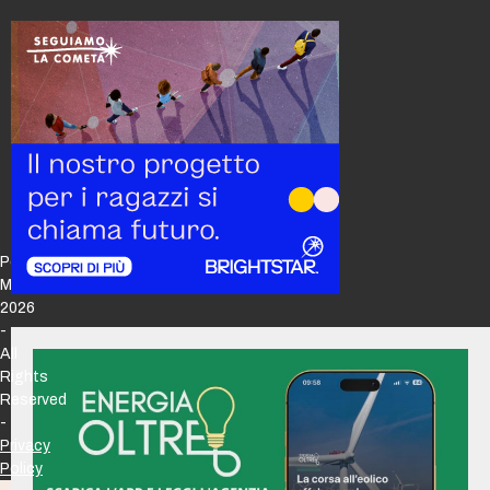
Policy
Maker
2026
-
All
Rights
Reserved
-
Privacy
Policy