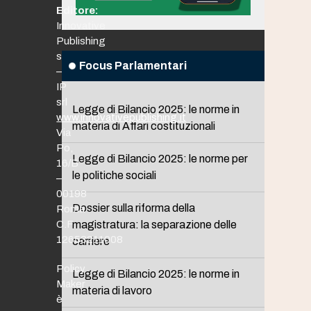
Editore:
Innovative
Publishing
srl
Focus Parlamentari
–
IP
srl
Legge di Bilancio 2025: le norme in
www.innovativepublishing.it
materia di Affari costituzionali
Via
Po,
Legge di Bilancio 2025: le norme per
16/B
le politiche sociali
–
00198
Dossier sulla riforma della
Roma
C.F.
magistratura: la separazione delle
12653211008
carriere
Policy
Legge di Bilancio 2025: le norme in
Maker
materia di lavoro
è