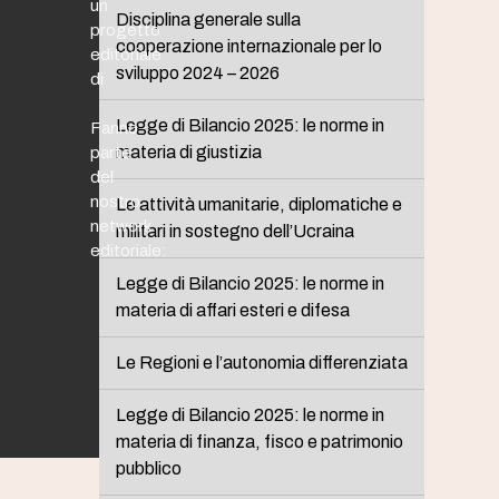
un
Disciplina generale sulla
progetto
cooperazione internazionale per lo
editoriale
sviluppo 2024 – 2026
di
Legge di Bilancio 2025: le norme in
Fanno
materia di giustizia
parte
del
nostro
Le attività umanitarie, diplomatiche e
network
militari in sostegno dell’Ucraina
editoriale:
Legge di Bilancio 2025: le norme in
materia di affari esteri e difesa
Le Regioni e l’autonomia differenziata
Legge di Bilancio 2025: le norme in
materia di finanza, fisco e patrimonio
pubblico