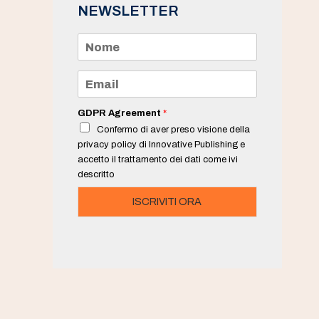
NEWSLETTER
N
o
m
e
E
*
m
a
i
GDPR Agreement
*
l
Confermo di aver preso visione della
*
privacy policy di Innovative Publishing e
accetto il trattamento dei dati come ivi
descritto
ISCRIVITI ORA