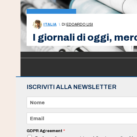
ITALIA
\
DI
EDOARDO LISI
I giornali di oggi, me
ISCRIVITI ALLA NEWSLETTER
N
o
m
e
E
*
m
a
i
GDPR Agreement
*
l