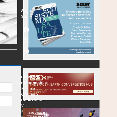
Seguici
Su:
Facebook
Twitter
(deprecated)
LinkedIn
Direttore
responsabile:
Michele
Guerriero
Redazione:
Via
Po,