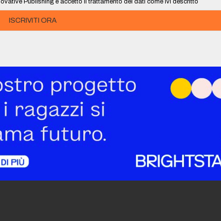
ovative Publishing e accetto il trattamento dei dati come ivi descritto
ISCRIVITI ORA