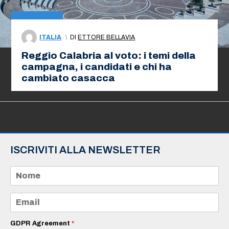
ITALIA
\
DI
ETTORE BELLAVIA
Reggio Calabria al voto: i temi della
campagna, i candidati e chi ha
cambiato casacca
ISCRIVITI ALLA NEWSLETTER
N
o
m
e
E
*
m
a
i
GDPR Agreement
*
l