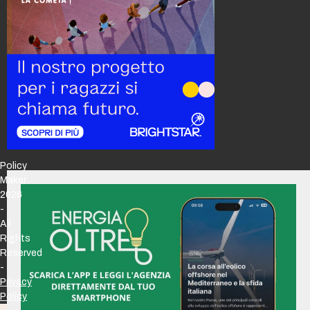
Policy
Maker
2026
-
All
Rights
Reserved
-
Privacy
Policy