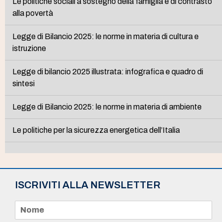
Le politiche sociali a sostegno della famiglia e di contrasto
alla povertà
Legge di Bilancio 2025: le norme in materia di cultura e
istruzione
Legge di bilancio 2025 illustrata: infografica e quadro di
sintesi
Legge di Bilancio 2025: le norme in materia di ambiente
Le politiche per la sicurezza energetica dell’Italia
ISCRIVITI ALLA NEWSLETTER
N
o
m