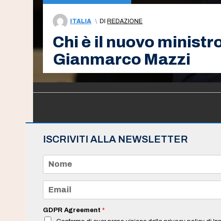
ITALIA
\
DI
REDAZIONE
Chi è il nuovo ministr
Gianmarco Mazzi
ISCRIVITI ALLA NEWSLETTER
N
o
m
e
E
*
m
a
i
GDPR Agreement
*
l