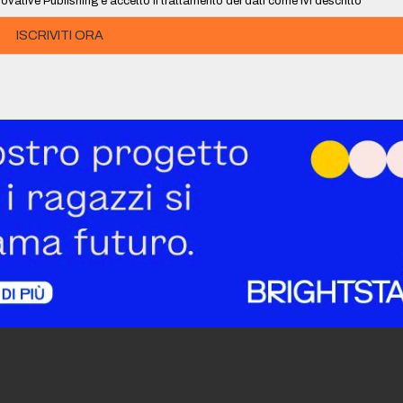
ovative Publishing e accetto il trattamento dei dati come ivi descritto
ISCRIVITI ORA