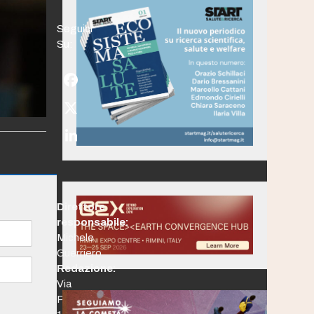
Seguici
Su:
Facebook
Twitter
(deprecated)
LinkedIn
Direttore
responsabile:
Michele
Guerriero
Redazione:
Via
Po,