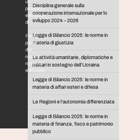
un
Disciplina generale sulla
progetto
cooperazione internazionale per lo
editoriale
sviluppo 2024 – 2026
di
Legge di Bilancio 2025: le norme in
Fanno
materia di giustizia
parte
del
nostro
Le attività umanitarie, diplomatiche e
network
militari in sostegno dell’Ucraina
editoriale:
Legge di Bilancio 2025: le norme in
materia di affari esteri e difesa
Le Regioni e l’autonomia differenziata
Legge di Bilancio 2025: le norme in
materia di finanza, fisco e patrimonio
pubblico