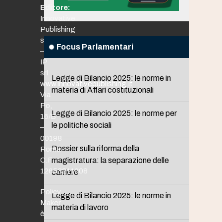
Editore:
Innovative
Publishing
srl
Focus Parlamentari
–
IP
srl
Legge di Bilancio 2025: le norme in
www.innovativepublishing.it
materia di Affari costituzionali
Via
Po,
Legge di Bilancio 2025: le norme per
16/B
le politiche sociali
–
00198
Dossier sulla riforma della
Roma
C.F.
magistratura: la separazione delle
12653211008
carriere
Policy
Legge di Bilancio 2025: le norme in
Maker
materia di lavoro
è