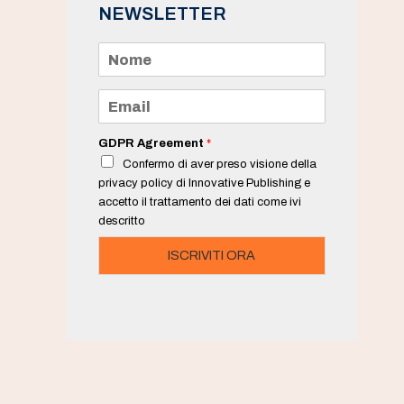
NEWSLETTER
N
o
m
e
E
*
m
a
i
GDPR Agreement
*
l
Confermo di aver preso visione della
*
privacy policy di Innovative Publishing e
accetto il trattamento dei dati come ivi
descritto
ISCRIVITI ORA