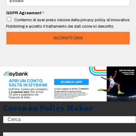
*
m
a
i
GDPR Agreement
*
l
Confermo di aver preso visione della privacy policy di Innovative
*
Publishing e accetto il trattamento dei dati come ivi descritto
ISCRIVITI ORA
Cerca su Policy Maker
Search