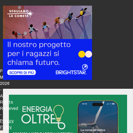
Policy
Maker
2026
-
All
Rights
Reserved
-
Privacy
Policy