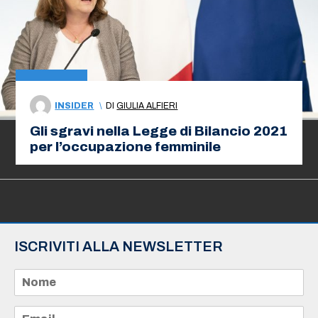
INSIDER
\
DI
GIULIA ALFIERI
Gli sgravi nella Legge di Bilancio 2021
per l’occupazione femminile
ISCRIVITI ALLA NEWSLETTER
N
o
m
e
E