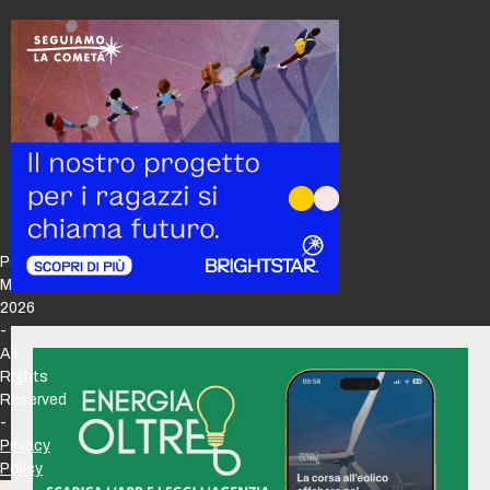
Policy
Maker
2026
-
All
Rights
Reserved
-
Privacy
Policy