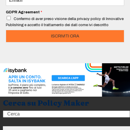
*
m
a
i
GDPR Agreement
*
l
Confermo di aver preso visione della privacy policy di Innovative
*
Publishing e accetto il trattamento dei dati come ivi descritto
ISCRIVITI ORA
Cerca su Policy Maker
Search