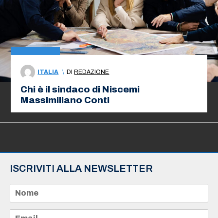
ITALIA
\
DI
REDAZIONE
Chi è il sindaco di Niscemi
Massimiliano Conti
ISCRIVITI ALLA NEWSLETTER
N
o
m
e
E