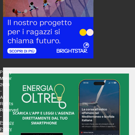
Policy
Maker
2026
-
All
Rights
Reserved
-
Privacy
Policy