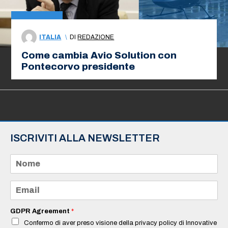
ITALIA
\
DI
REDAZIONE
Come cambia Avio Solution con
Pontecorvo presidente
ISCRIVITI ALLA NEWSLETTER
N
o
m
e
E
*
m
a
i
GDPR Agreement
*
l
Confermo di aver preso visione della privacy policy di Innovative
*