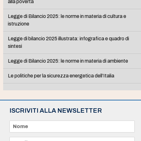
alla povertà
Legge di Bilancio 2025: le norme in materia di cultura e
istruzione
Legge di bilancio 2025 illustrata: infografica e quadro di
sintesi
Legge di Bilancio 2025: le norme in materia di ambiente
Le politiche per la sicurezza energetica dell’Italia
ISCRIVITI ALLA NEWSLETTER
N
o
m
e
E