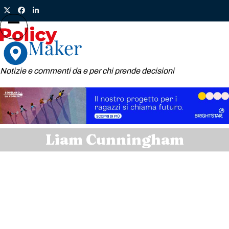
Skip
Twitter
Facebook
LinkedIn
to
content
Open
Close
mobile
mobile
menu
menu
Notizie e commenti da e per chi prende decisioni
Liam Cunningham