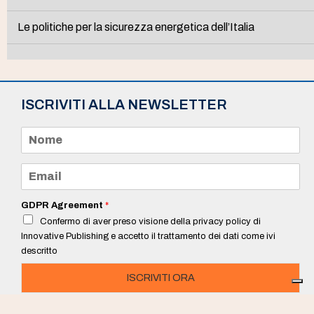
Le politiche per la sicurezza energetica dell’Italia
ISCRIVITI ALLA NEWSLETTER
N
o
m
e
E
*
m
a
i
GDPR Agreement
*
l
Confermo di aver preso visione della privacy policy di
*
Innovative Publishing e accetto il trattamento dei dati come ivi
descritto
ISCRIVITI ORA