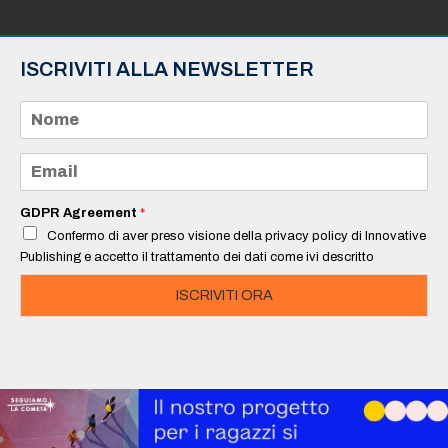
ISCRIVITI ALLA NEWSLETTER
N
o
m
e
E
*
m
a
i
GDPR Agreement
*
l
Confermo di aver preso visione della privacy policy di Innovative
*
Publishing e accetto il trattamento dei dati come ivi descritto
ISCRIVITI ORA