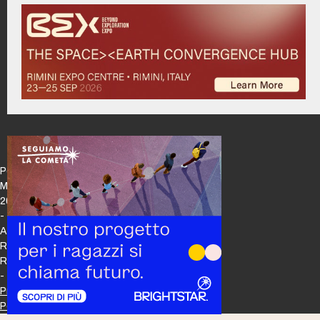
Policy
Maker
2026
-
All
Rights
Reserved
-
Privacy
Policy