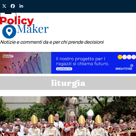
Skip
Twitter
Facebook
LinkedIn
to
content
Open
Close
mobile
mobile
menu
menu
Notizie e commenti da e per chi prende decisioni
liturgia