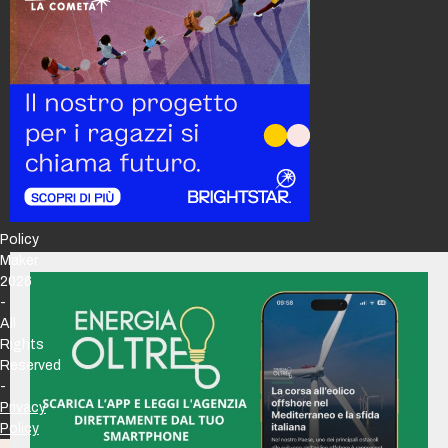
Policy
Maker
2026
-
All
Rights
Reserved
-
Privacy
Policy