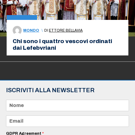
MONDO
\
DI
ETTORE BELLAVIA
Chi sono i quattro vescovi ordinati
dai Lefebvriani
ISCRIVITI ALLA NEWSLETTER
N
o
m
e
E
*
m
a
i
GDPR Agreement
*