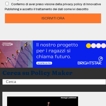
l
Confermo di aver preso visione della privacy policy di Innovative
*
Publishing e accetto il trattamento dei dati come ivi descritto
ISCRIVITI ORA
Cerca su Policy Maker
Search