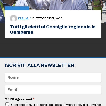
ITALIA
\
DI
ETTORE BELLAVIA
Tutti gli eletti al Consiglio regionale in
Campania
ISCRIVITI ALLA NEWSLETTER
N
o
m
e
E
*
m
a
i
GDPR Agreement
*
l
Confermo di aver preso visione della privacy policy di Innovative
*