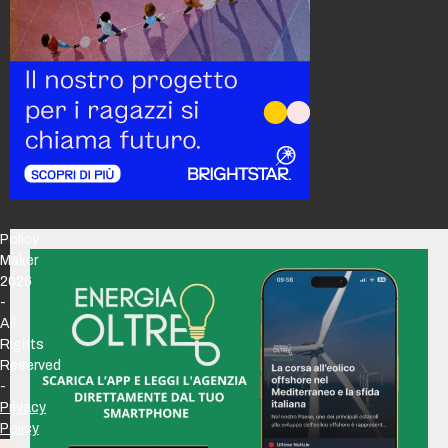
Policy
Maker
2026
-
All
Rights
Reserved
-
Privacy
Policy