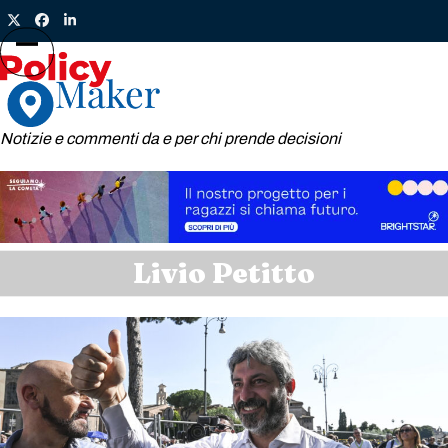
Skip
Twitter
Facebook
LinkedIn
to
content
Open
Close
mobile
mobile
menu
menu
Notizie e commenti da e per chi prende decisioni
Livio Petitto