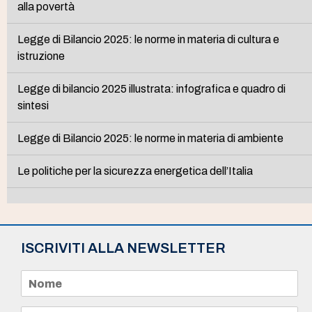
alla povertà
Legge di Bilancio 2025: le norme in materia di cultura e
istruzione
Legge di bilancio 2025 illustrata: infografica e quadro di
sintesi
Legge di Bilancio 2025: le norme in materia di ambiente
Le politiche per la sicurezza energetica dell’Italia
ISCRIVITI ALLA NEWSLETTER
N
o
m
e
E