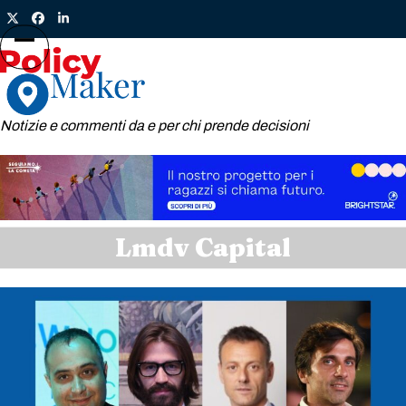
Skip
Twitter
Facebook
LinkedIn
to
content
Open
Close
mobile
mobile
menu
menu
Notizie e commenti da e per chi prende decisioni
Lmdv Capital