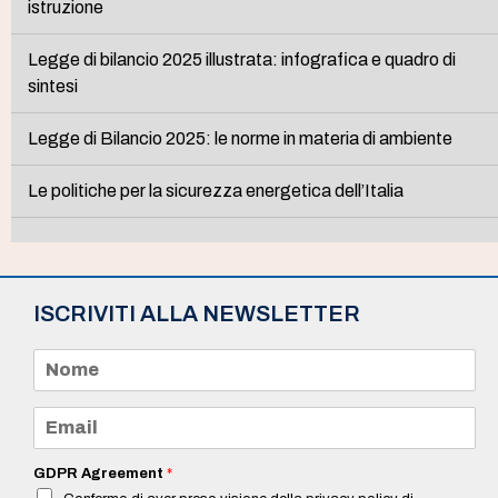
istruzione
Legge di bilancio 2025 illustrata: infografica e quadro di
sintesi
Legge di Bilancio 2025: le norme in materia di ambiente
Le politiche per la sicurezza energetica dell’Italia
ISCRIVITI ALLA NEWSLETTER
N
o
m
e
E
*
m
a
i
GDPR Agreement
*
l