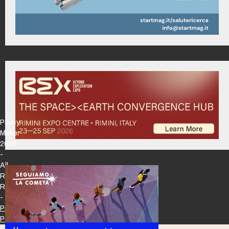
Policy
Maker
2026
-
All
Rights
Reserved
-
Privacy
Policy