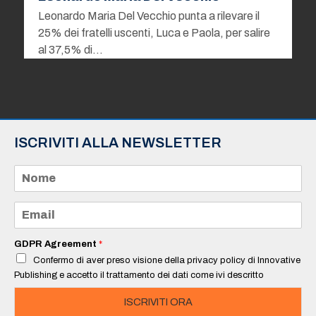
Leonardo Maria Del Vecchio punta a rilevare il
25% dei fratelli uscenti, Luca e Paola, per salire
al 37,5% di…
ISCRIVITI ALLA NEWSLETTER
N
o
m
e
E
*
m
a
i
GDPR Agreement
*
l
Confermo di aver preso visione della privacy policy di Innovative
*
Publishing e accetto il trattamento dei dati come ivi descritto
ISCRIVITI ORA