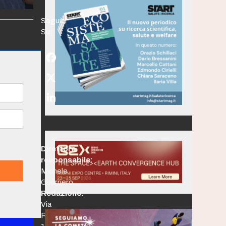
Seguici
Su:
Facebook
Twitter
(deprecated)
LinkedIn
Direttore
responsabile:
Michele
Guerriero
Redazione:
Via
Po,