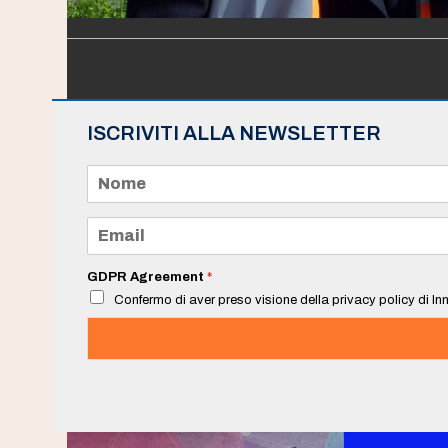
ISCRIVITI ALLA NEWSLETTER
N
o
m
e
E
*
m
a
i
GDPR Agreement
*
l
Confermo di aver preso visione della privacy policy di Inn
*