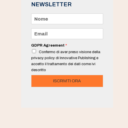
NEWSLETTER
N
o
m
e
E
*
m
a
i
GDPR Agreement
*
l
Confermo di aver preso visione della
*
privacy policy di Innovative Publishing e
accetto il trattamento dei dati come ivi
descritto
ISCRIVITI ORA