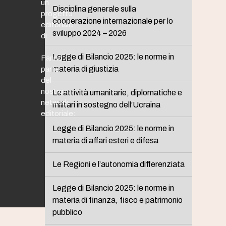
un
Disciplina generale sulla
progetto
cooperazione internazionale per lo
editoriale
sviluppo 2024 – 2026
di
Legge di Bilancio 2025: le norme in
Fanno
materia di giustizia
parte
del
nostro
Le attività umanitarie, diplomatiche e
network
militari in sostegno dell’Ucraina
editoriale:
Legge di Bilancio 2025: le norme in
materia di affari esteri e difesa
Le Regioni e l’autonomia differenziata
Legge di Bilancio 2025: le norme in
materia di finanza, fisco e patrimonio
pubblico