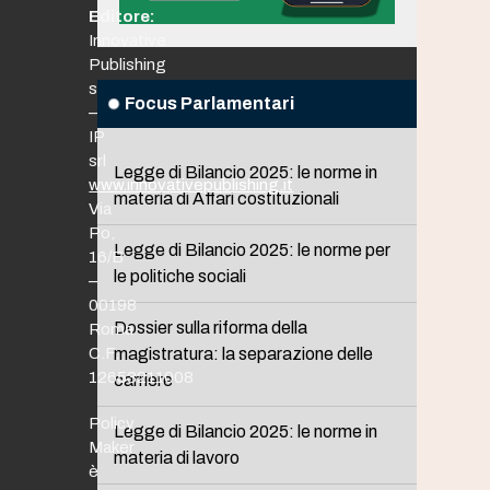
Editore:
Innovative
Publishing
srl
Focus Parlamentari
–
IP
srl
Legge di Bilancio 2025: le norme in
www.innovativepublishing.it
materia di Affari costituzionali
Via
Po,
Legge di Bilancio 2025: le norme per
16/B
le politiche sociali
–
00198
Dossier sulla riforma della
Roma
C.F.
magistratura: la separazione delle
12653211008
carriere
Policy
Legge di Bilancio 2025: le norme in
Maker
materia di lavoro
è