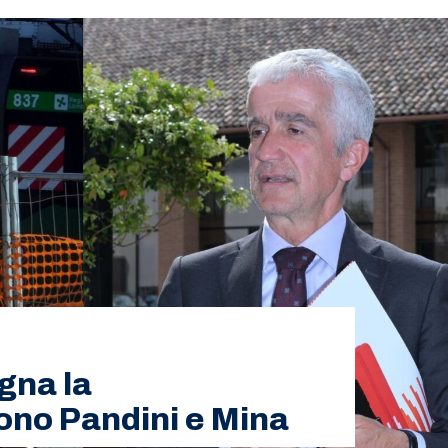
gna la
ono Pandini e Mina