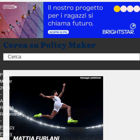
Cerca su Policy Maker
Search
Policy
Maker
2026
-
All
Rights
Reserved
-
Privacy
Policy