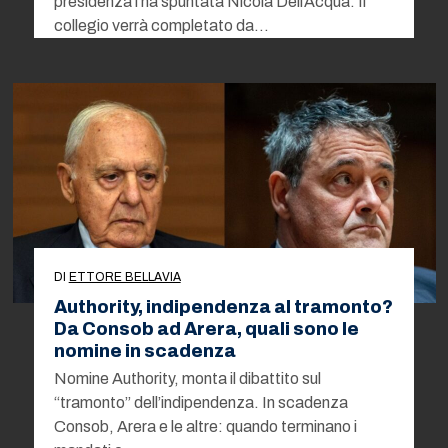
presidenza l’ha spuntata Nicola Dell’Acqua. Il
collegio verrà completato da…
DI
ETTORE BELLAVIA
Authority, indipendenza al tramonto?
Da Consob ad Arera, quali sono le
nomine in scadenza
Nomine Authority, monta il dibattito sul
“tramonto” dell’indipendenza. In scadenza
Consob, Arera e le altre: quando terminano i