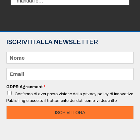
mandati e…
ISCRIVITI ALLA NEWSLETTER
N
o
m
e
E
*
m
a
i
GDPR Agreement
*
l
Confermo di aver preso visione della privacy policy di Innovative
*
Publishing e accetto il trattamento dei dati come ivi descritto
ISCRIVITI ORA