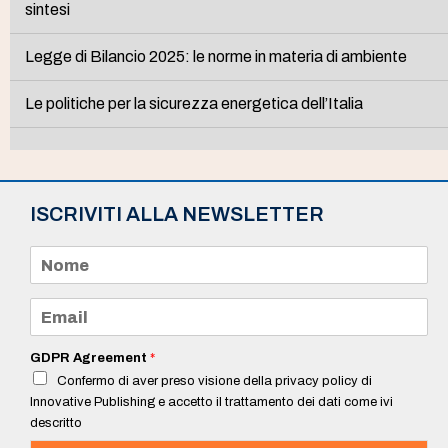
sintesi
Legge di Bilancio 2025: le norme in materia di ambiente
Le politiche per la sicurezza energetica dell’Italia
ISCRIVITI ALLA NEWSLETTER
N
o
m
e
E
*
m
a
i
GDPR Agreement
*
l
Confermo di aver preso visione della privacy policy di
*
Innovative Publishing e accetto il trattamento dei dati come ivi
descritto