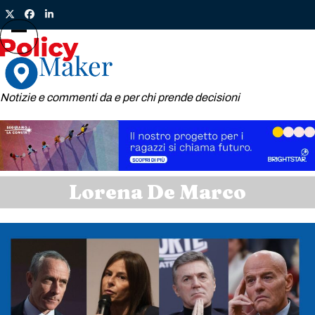
Skip
Twitter
Facebook
LinkedIn
to
content
Open
Close
mobile
mobile
menu
menu
Notizie e commenti da e per chi prende decisioni
Lorena De Marco